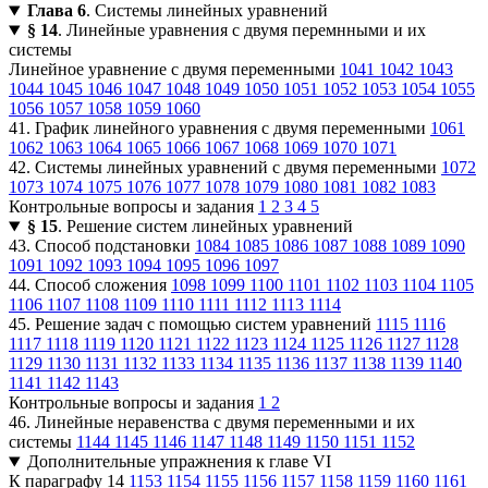
Глава 6
. Системы линейных уравнений
§ 14
. Линейные уравнения с двумя перемнными и их
системы
Линейное уравнение с двумя переменными
1041
1042
1043
1044
1045
1046
1047
1048
1049
1050
1051
1052
1053
1054
1055
1056
1057
1058
1059
1060
41. График линейного уравнения с двумя переменными
1061
1062
1063
1064
1065
1066
1067
1068
1069
1070
1071
42. Системы линейных уравнений с двумя переменными
1072
1073
1074
1075
1076
1077
1078
1079
1080
1081
1082
1083
Контрольные вопросы и задания
1
2
3
4
5
§ 15
. Решение систем линейных уравнений
43. Способ подстановки
1084
1085
1086
1087
1088
1089
1090
1091
1092
1093
1094
1095
1096
1097
44. Способ сложения
1098
1099
1100
1101
1102
1103
1104
1105
1106
1107
1108
1109
1110
1111
1112
1113
1114
45. Решение задач с помощью систем уравнений
1115
1116
1117
1118
1119
1120
1121
1122
1123
1124
1125
1126
1127
1128
1129
1130
1131
1132
1133
1134
1135
1136
1137
1138
1139
1140
1141
1142
1143
Контрольные вопросы и задания
1
2
46. Линейные неравенства с двумя переменными и их
системы
1144
1145
1146
1147
1148
1149
1150
1151
1152
Дополнительные упражнения к главе VI
К параграфу 14
1153
1154
1155
1156
1157
1158
1159
1160
1161