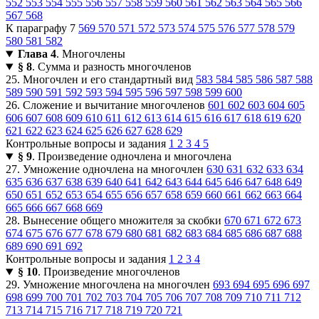
552
553
554
555
556
557
558
559
560
561
562
563
564
565
566
567
568
К параграфу 7
569
570
571
572
573
574
575
576
577
578
579
580
581
582
Глава 4
. Многочлены
§ 8
. Сумма и разность многочленов
25. Многочлен и его стандартный вид
583
584
585
586
587
588
589
590
591
592
593
594
595
596
597
598
599
600
26. Сложение и вычитание многочленов
601
602
603
604
605
606
607
608
609
610
611
612
613
614
615
616
617
618
619
620
621
622
623
624
625
626
627
628
629
Контрольные вопросы и задания
1
2
3
4
5
§ 9
. Произведение одночлена и многочлена
27. Умножение одночлена на многочлен
630
631
632
633
634
635
636
637
638
639
640
641
642
643
644
645
646
647
648
649
650
651
652
653
654
655
656
657
658
659
660
661
662
663
664
665
666
667
668
669
28. Вынесение общего множителя за скобки
670
671
672
673
674
675
676
677
678
679
680
681
682
683
684
685
686
687
688
689
690
691
692
Контрольные вопросы и задания
1
2
3
4
§ 10
. Произведение многочленов
29. Умножение многочлена на многочлен
693
694
695
696
697
698
699
700
701
702
703
704
705
706
707
708
709
710
711
712
713
714
715
716
717
718
719
720
721