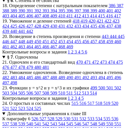
§ 6
. Степень и её свойства
18. Определение степени с натуральным показателем
386
387
388
389
390
391
392
393
394
395
396
397
398
399
400
401
402
403
404
405
406
407
408
409
410
411
412
413
414
415
416
417
19. Умножение и деление степеней
418
419
420
421
422
423
424
425
426
427
428
429
430
431
432
433
434
435
436
437
438
439
440
441
442
20. Возведение в степень произведения и степени
443
444
445
446
447
448
449
450
451
452
453
454
455
456
457
458
459
460
461
462
463
464
465
466
467
468
469
Контрольные вопросы и задания
1
2
3
4
5
6
§ 7
. Одночлены
21. Одночлен и его стандартный вид
470
471
472
473
474
475
476
477
478
479
480
481
22. Умножение одночленов. Возведение одночлена в степень
482
483
484
485
486
487
488
489
490
491
492
493
494
495
496
497
498
23. Функции у = х^2 и у = х^3 и их графики
499
500
501
502
503
504
505
506
507
508
509
510
511
512
513
514
Контрольные вопросы и задания
1
2
3
4
5
24. О простых и составных числах
515
516
517
518
519
520
521
522
523
524
525
Дополнительные упражнения к главе III
К параграфу 6
526
527
528
529
530
531
532
533
534
535
536
537
538
539
540
541
542
543
544
545
546
547
548
549
550
551