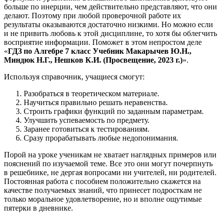
больше по инерции, чем действительно представляют, что они
делают. Поэтому при любой проверочной работе их
результаты оказываются достаточно низкими. Но можно если
и не привить любовь к этой дисциплине, то хотя бы облегчить
восприятие информации. Поможет в этом непростом деле
«
ГДЗ по Алгебре 7 класс Учебник Макарычев Ю.Н.,
Миндюк Н.Г., Нешков К.И. (Просвещение, 2023 г.)
».
Используя справочник, учащиеся смогут:
Разобраться в теоретическом материале.
Научиться правильно решать неравенства.
Строить графики функций по заданным параметрам.
Улучшить успеваемость по предмету.
Заранее готовиться к тестированиям.
Сразу прорабатывать любые недопонимания.
Порой на уроке ученикам не хватает наглядных примеров или
пояснений по изучаемой теме. Все это они могут почерпнуть
в решебнике, не дергая вопросами ни учителей, ни родителей.
Постоянная работа с пособием положительно скажется на
качестве получаемых знаний, что принесет подросткам не
только моральное удовлетворение, но и вполне ощутимые
пятерки в дневнике.