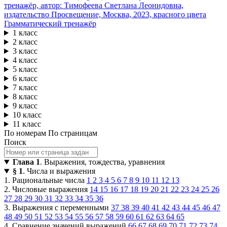
Грамматический тренажёр
1 класс
2 класс
3 класс
4 класс
5 класс
6 класс
7 класс
8 класс
9 класс
10 класс
11 класс
По номерам
По страницам
Поиск
Глава 1
. Выражения, тождества, уравнения
§ 1
. Числа и выражения
1. Рациональные числа
1
2
3
4
5
6
7
8
9
10
11
12
13
2. Числовые выражения
14
15
16
17
18
19
20
21
22
23
24
25
26
27
28
29
30
31
32
33
34
35
36
3. Выражения с переменными
37
38
39
40
41
42
43
44
45
46
47
48
49
50
51
52
53
54
55
56
57
58
59
60
61
62
63
64
65
4. Сравнение значений выражений
66
67
68
69
70
71
72
73
74