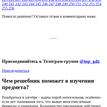
240
241
242
243
244
245
246
247
248
249
250
251
252
253
254
255
256
Помогло решение? Оставьте
отзыв
в комментариях ниже.
Присоединяйтесь к Телеграм-группе
@top_gdz
Присоединиться
Чем решебник поможет в изучении
предмета?
Разобраться в алгебре - задача порой непосильная, особенно
если нет понимания того, что значат многочисленные
формулы и уравнения. Большинство школьников действуют