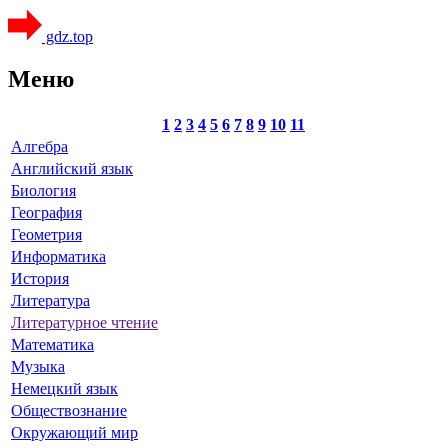
gdz.top
Меню
1
2
3
4
5
6
7
8
9
10
11
Алгебра
Английский язык
Биология
География
Геометрия
Информатика
История
Литература
Литературное чтение
Математика
Музыка
Немецкий язык
Обществознание
Окружающий мир