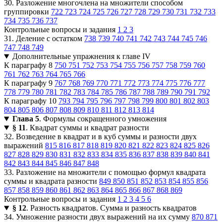
30. Разложение многочлена на множители способом
группировки
722
723
724
725
726
727
728
729
730
731
732
733
734
735
736
737
Контрольные вопросы и задания
1
2
3
31. Деление с остатком
738
739
740
741
742
743
744
745
746
747
748
749
Дополнительные упражнения к главе IV
К параграфу 8
750
751
752
753
754
755
756
757
758
759
760
761
762
763
764
765
766
К параграфу 9
767
768
769
770
771
772
773
774
775
776
777
778
779
780
781
782
783
784
785
786
787
788
789
790
791
792
К параграфу 10
793
794
795
796
797
798
799
800
801
802
803
804
805
806
807
808
809
810
811
812
813
814
Глава 5
. Формулы сокращенного умножения
§ 11
. Квадрат суммы и квадрат разности
32. Возведение в квадрат и в куб суммы и разности двух
выражений
815
816
817
818
819
820
821
822
823
824
825
826
827
828
829
830
831
832
833
834
835
836
837
838
839
840
841
842
843
844
845
846
847
848
33. Разложение на множители с помощью формул квадрата
суммы и квадрата разности
849
850
851
852
853
854
855
856
857
858
859
860
861
862
863
864
865
866
867
868
869
Контрольные вопросы и задания
1
2
3
4
5
6
§ 12
. Разность квадратов. Сумма и разность квадратов
34. Умножение разности двух выражений на их сумму
870
871