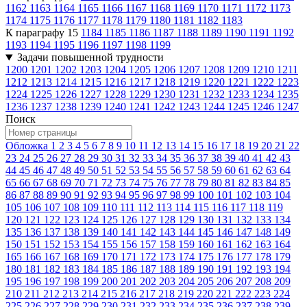
1162
1163
1164
1165
1166
1167
1168
1169
1170
1171
1172
1173
1174
1175
1176
1177
1178
1179
1180
1181
1182
1183
К параграфу 15
1184
1185
1186
1187
1188
1189
1190
1191
1192
1193
1194
1195
1196
1197
1198
1199
Задачи повышенной трудности
1200
1201
1202
1203
1204
1205
1206
1207
1208
1209
1210
1211
1212
1213
1214
1215
1216
1217
1218
1219
1220
1221
1222
1223
1224
1225
1226
1227
1228
1229
1230
1231
1232
1233
1234
1235
1236
1237
1238
1239
1240
1241
1242
1243
1244
1245
1246
1247
Поиск
Обложка
1
2
3
4
5
6
7
8
9
10
11
12
13
14
15
16
17
18
19
20
21
22
23
24
25
26
27
28
29
30
31
32
33
34
35
36
37
38
39
40
41
42
43
44
45
46
47
48
49
50
51
52
53
54
55
56
57
58
59
60
61
62
63
64
65
66
67
68
69
70
71
72
73
74
75
76
77
78
79
80
81
82
83
84
85
86
87
88
89
90
91
92
93
94
95
96
97
98
99
100
101
102
103
104
105
106
107
108
109
110
111
112
113
114
115
116
117
118
119
120
121
122
123
124
125
126
127
128
129
130
131
132
133
134
135
136
137
138
139
140
141
142
143
144
145
146
147
148
149
150
151
152
153
154
155
156
157
158
159
160
161
162
163
164
165
166
167
168
169
170
171
172
173
174
175
176
177
178
179
180
181
182
183
184
185
186
187
188
189
190
191
192
193
194
195
196
197
198
199
200
201
202
203
204
205
206
207
208
209
210
211
212
213
214
215
216
217
218
219
220
221
222
223
224
225
226
227
228
229
230
231
232
233
234
235
236
237
238
239