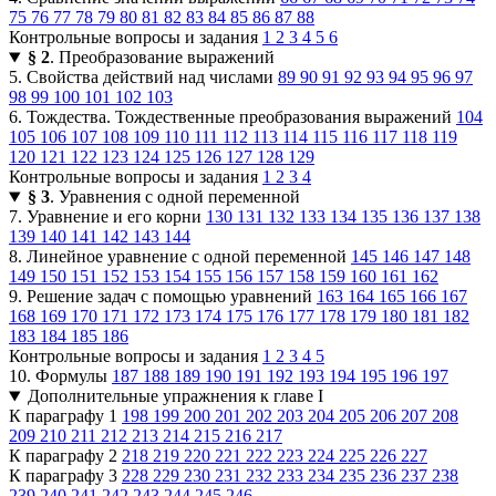
75
76
77
78
79
80
81
82
83
84
85
86
87
88
Контрольные вопросы и задания
1
2
3
4
5
6
§ 2
. Преобразование выражений
5. Свойства действий над числами
89
90
91
92
93
94
95
96
97
98
99
100
101
102
103
6. Тождества. Тождественные преобразования выражений
104
105
106
107
108
109
110
111
112
113
114
115
116
117
118
119
120
121
122
123
124
125
126
127
128
129
Контрольные вопросы и задания
1
2
3
4
§ 3
. Уравнения с одной переменной
7. Уравнение и его корни
130
131
132
133
134
135
136
137
138
139
140
141
142
143
144
8. Линейное уравнение с одной переменной
145
146
147
148
149
150
151
152
153
154
155
156
157
158
159
160
161
162
9. Решение задач с помощью уравнений
163
164
165
166
167
168
169
170
171
172
173
174
175
176
177
178
179
180
181
182
183
184
185
186
Контрольные вопросы и задания
1
2
3
4
5
10. Формулы
187
188
189
190
191
192
193
194
195
196
197
Дополнительные упражнения к главе I
К параграфу 1
198
199
200
201
202
203
204
205
206
207
208
209
210
211
212
213
214
215
216
217
К параграфу 2
218
219
220
221
222
223
224
225
226
227
К параграфу 3
228
229
230
231
232
233
234
235
236
237
238
239
240
241
242
243
244
245
246