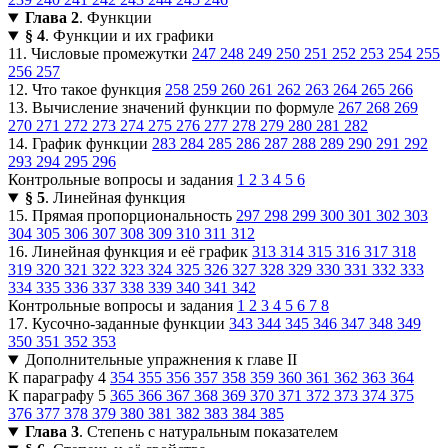
Глава 2
. Функции
§ 4
. Функции и их графики
11. Числовые промежутки
247
248
249
250
251
252
253
254
255
256
257
12. Что такое функция
258
259
260
261
262
263
264
265
266
13. Вычисление значений функции по формуле
267
268
269
270
271
272
273
274
275
276
277
278
279
280
281
282
14. График функции
283
284
285
286
287
288
289
290
291
292
293
294
295
296
Контрольные вопросы и задания
1
2
3
4
5
6
§ 5
. Линейная функция
15. Прямая пропорциональность
297
298
299
300
301
302
303
304
305
306
307
308
309
310
311
312
16. Линейная функция и её график
313
314
315
316
317
318
319
320
321
322
323
324
325
326
327
328
329
330
331
332
333
334
335
336
337
338
339
340
341
342
Контрольные вопросы и задания
1
2
3
4
5
6
7
8
17. Кусочно-заданные функции
343
344
345
346
347
348
349
350
351
352
353
Дополнительные упражнения к главе II
К параграфу 4
354
355
356
357
358
359
360
361
362
363
364
К параграфу 5
365
366
367
368
369
370
371
372
373
374
375
376
377
378
379
380
381
382
383
384
385
Глава 3
. Степень с натуральным показателем