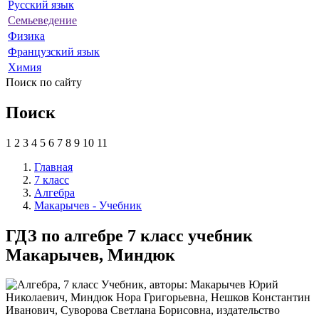
Русский язык
Семьеведение
Физика
Французский язык
Химия
Поиск по сайту
Поиск
1
2
3
4
5
6
7
8
9
10
11
Главная
7 класс
Алгебра
Макарычев - Учебник
ГДЗ по алгебре 7 класс учебник
Макарычев, Миндюк