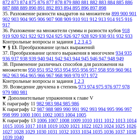
872
873
874
875
876
877
878
879
880
881
882
883
884
885
886
887
888
889
890
891
892
893
894
895
896
897
898
35. Разложение разности квадратов на множители
899
900
901
902
903
904
905
906
907
908
909
910
911
912
913
914
915
916
917
36. Разложение на множители суммы и разности кубов
918
919
920
921
922
923
924
925
926
927
928
929
930
931
932
933
Контрольные вопросы и задания
1
2
3
4
5
§ 13
. Преобразование целых выражений
37. Преобразование целого выражения в многочлен
934
935
936
937
938
939
940
941
942
943
944
945
946
947
948
949
38. Применение различных способов для разложения на
множители
950
951
952
953
954
955
956
957
958
959
960
961
962
963
964
965
966
967
968
969
970
971
972
Контрольные вопросы и задания
1
2
3
39. Возведение двучлена в степень
973
974
975
976
977
978
979
980
981
Дополнительные упражнения к главе V
К параграфу 11
982
983
984
985
986
К параграфу 12
987
988
989
990
991
992
993
994
995
996
997
998
999
1000
1001
1002
1003
1004
1005
К параграфу 13
1006
1007
1008
1009
1010
1011
1012
1013
1014
1015
1016
1017
1018
1019
1020
1021
1022
1023
1024
1025
1026
1027
1028
1029
1030
1031
1032
1033
1034
1035
1036
1037
1038
1039
1040