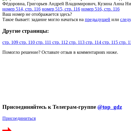
номер 514, стр. 116
номер 515, стр. 116
номер 516, стр. 116
Ваш номер не отображается здесь?
Такое бывает: задание могло начаться на
предыдущей
или
след
Другие страницы:
стр. 109
стр. 110
стр. 111
стр. 112
стр. 113
стр. 114
стр. 115
стр. 
Помогло решение? Оставьте
отзыв
в комментариях ниже.
Присоединяйтесь к Телеграм-группе
@top_gdz
Присоединиться