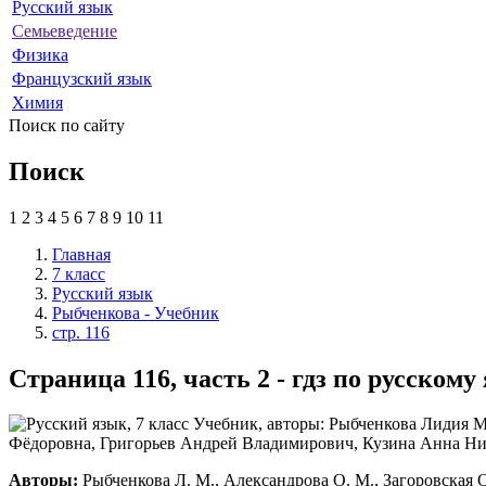
Русский язык
Семьеведение
Физика
Французский язык
Химия
Поиск по сайту
Поиск
1
2
3
4
5
6
7
8
9
10
11
Главная
7 класс
Русский язык
Рыбченкова - Учебник
стр. 116
Страница 116, часть 2 - гдз по русском
Авторы:
Рыбченкова Л. М., Александрова О. М., Загоровская О.