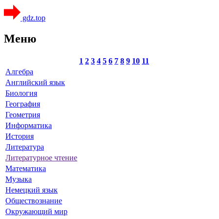
gdz.top
Меню
1
2
3
4
5
6
7
8
9
10
11
Алгебра
Английский язык
Биология
География
Геометрия
Информатика
История
Литература
Литературное чтение
Математика
Музыка
Немецкий язык
Обществознание
Окружающий мир