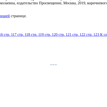
ующей
странице.
116
стр. 117
стр. 118
стр. 119
стр. 120
стр. 121
стр. 122
стр. 123
К с