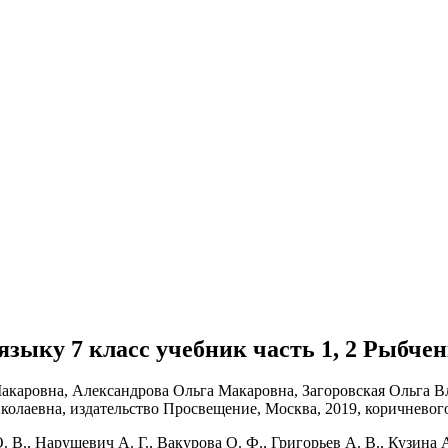
у языку 7 класс учебник часть 1, 2 Рыбче
 В., Нарушевич А. Г., Вакурова О. Ф., Григорьев А. В., Кузина 