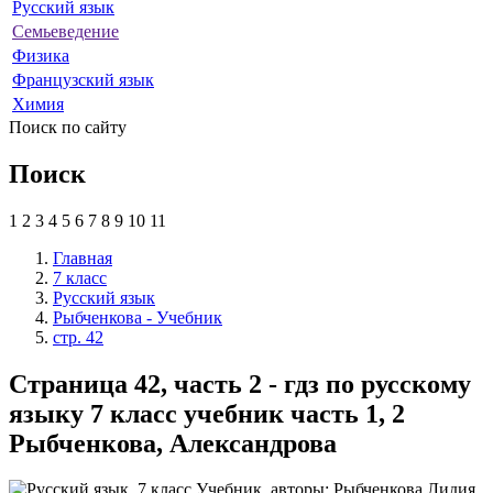
Русский язык
Семьеведение
Физика
Французский язык
Химия
Поиск по сайту
Поиск
1
2
3
4
5
6
7
8
9
10
11
Главная
7 класс
Русский язык
Рыбченкова - Учебник
стр. 42
Страница 42, часть 2 - гдз по русскому
языку 7 класс учебник часть 1, 2
Рыбченкова, Александрова