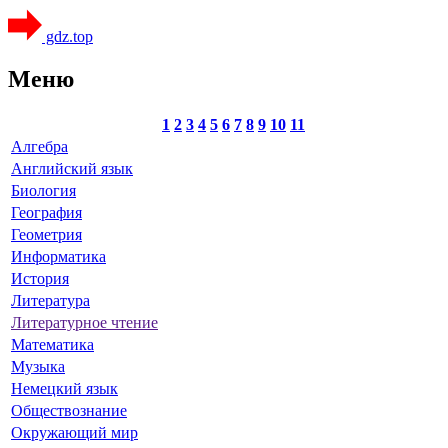
gdz.top
Меню
1
2
3
4
5
6
7
8
9
10
11
Алгебра
Английский язык
Биология
География
Геометрия
Информатика
История
Литература
Литературное чтение
Математика
Музыка
Немецкий язык
Обществознание
Окружающий мир