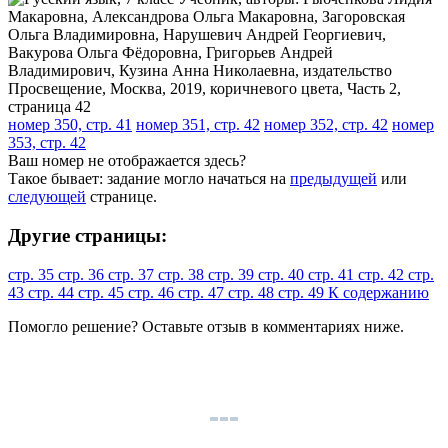
номер 350, стр. 41
номер 351, стр. 42
номер 352, стр. 42
номер
353, стр. 42
Ваш номер не отображается здесь?
Такое бывает: задание могло начаться на
предыдущей
или
следующей
странице.
Другие страницы:
стр. 35
стр. 36
стр. 37
стр. 38
стр. 39
стр. 40
стр. 41
стр. 42
стр.
43
стр. 44
стр. 45
стр. 46
стр. 47
стр. 48
стр. 49
К содержанию
Помогло решение? Оставьте
отзыв
в комментариях ниже.