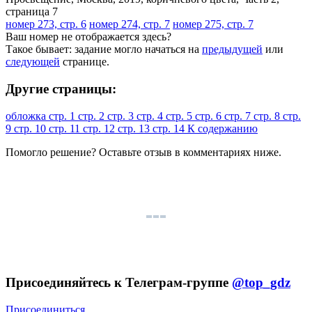
номер 273, стр. 6
номер 274, стр. 7
номер 275, стр. 7
Ваш номер не отображается здесь?
Такое бывает: задание могло начаться на
предыдущей
или
следующей
странице.
Другие страницы:
обложка
стр. 1
стр. 2
стр. 3
стр. 4
стр. 5
стр. 6
стр. 7
стр. 8
стр.
9
стр. 10
стр. 11
стр. 12
стр. 13
стр. 14
К содержанию
Помогло решение? Оставьте
отзыв
в комментариях ниже.
Присоединяйтесь к Телеграм-группе
@top_gdz
Присоединиться