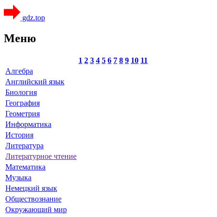
gdz.top
Меню
1
2
3
4
5
6
7
8
9
10
11
Алгебра
Английский язык
Биология
География
Геометрия
Информатика
История
Литература
Литературное чтение
Математика
Музыка
Немецкий язык
Обществознание
Окружающий мир