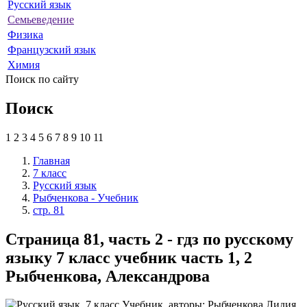
Русский язык
Семьеведение
Физика
Французский язык
Химия
Поиск по сайту
Поиск
1
2
3
4
5
6
7
8
9
10
11
Главная
7 класс
Русский язык
Рыбченкова - Учебник
стр. 81
Страница 81, часть 2 - гдз по русскому
языку 7 класс учебник часть 1, 2
Рыбченкова, Александрова