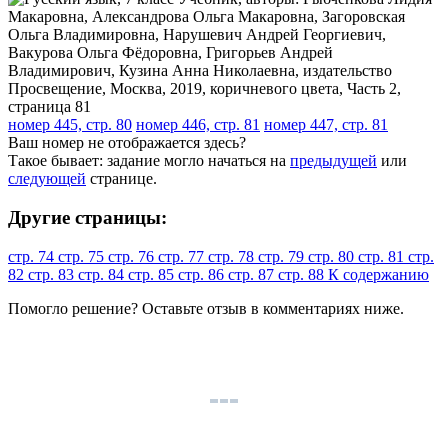
номер 445, стр. 80
номер 446, стр. 81
номер 447, стр. 81
Ваш номер не отображается здесь?
Такое бывает: задание могло начаться на
предыдущей
или
следующей
странице.
Другие страницы:
стр. 74
стр. 75
стр. 76
стр. 77
стр. 78
стр. 79
стр. 80
стр. 81
стр.
82
стр. 83
стр. 84
стр. 85
стр. 86
стр. 87
стр. 88
К содержанию
Помогло решение? Оставьте
отзыв
в комментариях ниже.