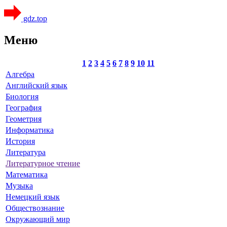
gdz.top
Меню
1
2
3
4
5
6
7
8
9
10
11
Алгебра
Английский язык
Биология
География
Геометрия
Информатика
История
Литература
Литературное чтение
Математика
Музыка
Немецкий язык
Обществознание
Окружающий мир