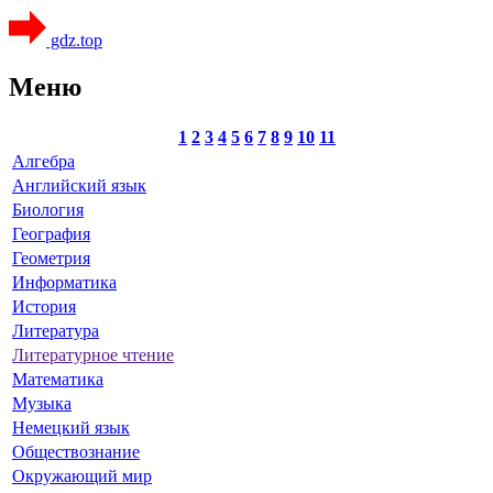
gdz.top
Меню
1
2
3
4
5
6
7
8
9
10
11
Алгебра
Английский язык
Биология
География
Геометрия
Информатика
История
Литература
Литературное чтение
Математика
Музыка
Немецкий язык
Обществознание
Окружающий мир