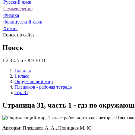
Русский язык
Семьеведение
Физика
Французский язык
Химия
Поиск по сайту
Поиск
1
2
3
4
5
6
7
8
9
10
11
Главная
1 класс
Окружающий мир
Плешаков - рабочая тетрадь
стр. 31
Страница 31, часть 1 - гдз по окружаю
Авторы:
Плешаков А. А., Новицкая М. Ю.