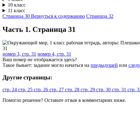
10 класс
11 класс
Страница 30
Вернуться к содержанию
Страница 32
Часть 1. Cтраница 31
номер 3, стр. 31
номер 4, стр. 31
Ваш номер не отображается здесь?
Такое бывает: задание могло начаться на
предыдущей
или
след
Другие страницы:
стр. 24
стр. 25
стр. 26
стр. 27
стр. 28
стр. 29
стр. 30
стр. 31
стр. 
Помогло решение? Оставьте
отзыв
в комментариях ниже.