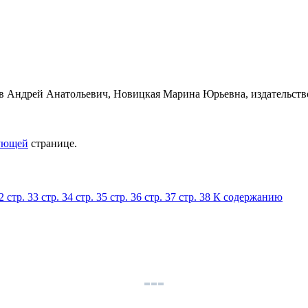
ующей
странице.
32
стр. 33
стр. 34
стр. 35
стр. 36
стр. 37
стр. 38
К содержанию