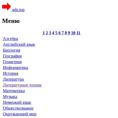
gdz.top
Меню
1
2
3
4
5
6
7
8
9
10
11
Алгебра
Английский язык
Биология
География
Геометрия
Информатика
История
Литература
Литературное чтение
Математика
Музыка
Немецкий язык
Обществознание
Окружающий мир