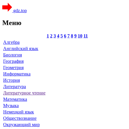
gdz.top
Меню
1
2
3
4
5
6
7
8
9
10
11
Алгебра
Английский язык
Биология
География
Геометрия
Информатика
История
Литература
Литературное чтение
Математика
Музыка
Немецкий язык
Обществознание
Окружающий мир