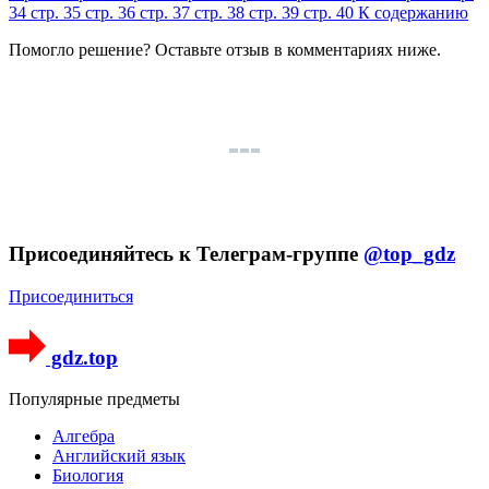
34
стр. 35
стр. 36
стр. 37
стр. 38
стр. 39
стр. 40
К содержанию
Помогло решение? Оставьте
отзыв
в комментариях ниже.
Присоединяйтесь к Телеграм-группе
@top_gdz
Присоединиться
gdz.top
Популярные предметы
Алгебра
Английский язык
Биология