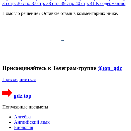
35
стр. 36
стр. 37
стр. 38
стр. 39
стр. 40
стр. 41
К содержанию
Помогло решение? Оставьте
отзыв
в комментариях ниже.
Присоединяйтесь к Телеграм-группе
@top_gdz
Присоединиться
gdz.top
Популярные предметы
Алгебра
Английский язык
Биология