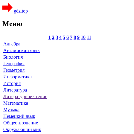
gdz.top
Меню
1
2
3
4
5
6
7
8
9
10
11
Алгебра
Английский язык
Биология
География
Геометрия
Информатика
История
Литература
Литературное чтение
Математика
Музыка
Немецкий язык
Обществознание
Окружающий мир