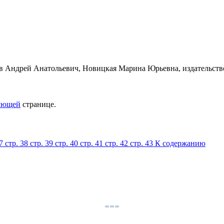
ующей
странице.
37
стр. 38
стр. 39
стр. 40
стр. 41
стр. 42
стр. 43
К содержанию