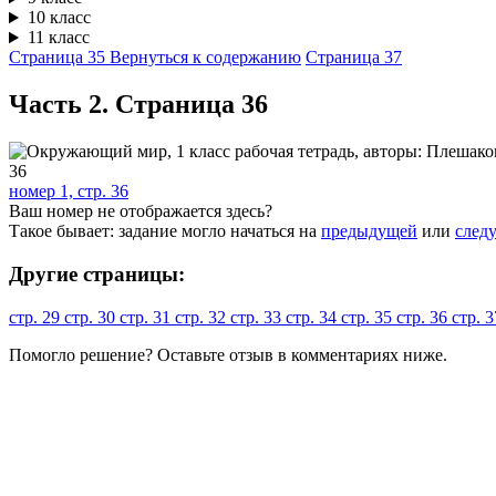
10 класс
11 класс
Страница 35
Вернуться к содержанию
Страница 37
Часть 2. Cтраница 36
номер 1, стр. 36
Ваш номер не отображается здесь?
Такое бывает: задание могло начаться на
предыдущей
или
след
Другие страницы:
стр. 29
стр. 30
стр. 31
стр. 32
стр. 33
стр. 34
стр. 35
стр. 36
стр. 
Помогло решение? Оставьте
отзыв
в комментариях ниже.