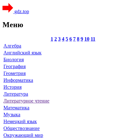
gdz.top
Меню
1
2
3
4
5
6
7
8
9
10
11
Алгебра
Английский язык
Биология
География
Геометрия
Информатика
История
Литература
Литературное чтение
Математика
Музыка
Немецкий язык
Обществознание
Окружающий мир