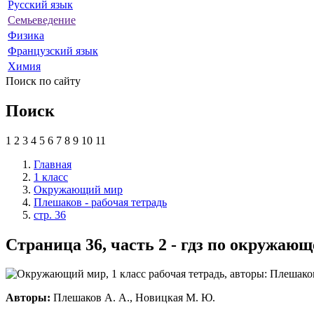
Русский язык
Семьеведение
Физика
Французский язык
Химия
Поиск по сайту
Поиск
1
2
3
4
5
6
7
8
9
10
11
Главная
1 класс
Окружающий мир
Плешаков - рабочая тетрадь
стр. 36
Страница 36, часть 2 - гдз по окружаю
Авторы:
Плешаков А. А., Новицкая М. Ю.