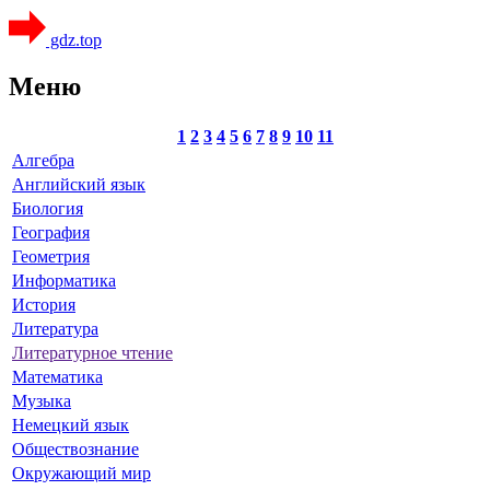
gdz.top
Меню
1
2
3
4
5
6
7
8
9
10
11
Алгебра
Английский язык
Биология
География
Геометрия
Информатика
История
Литература
Литературное чтение
Математика
Музыка
Немецкий язык
Обществознание
Окружающий мир