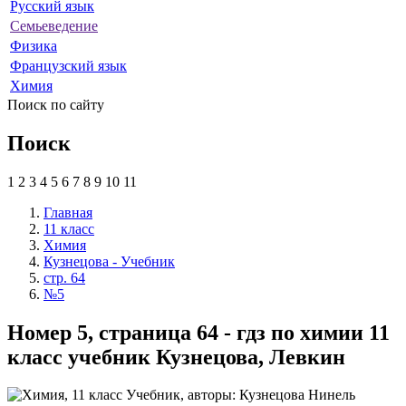
Русский язык
Семьеведение
Физика
Французский язык
Химия
Поиск по сайту
Поиск
1
2
3
4
5
6
7
8
9
10
11
Главная
11 класс
Химия
Кузнецова - Учебник
стр. 64
№5
Номер 5, страница 64 - гдз по химии 11
класс учебник Кузнецова, Левкин