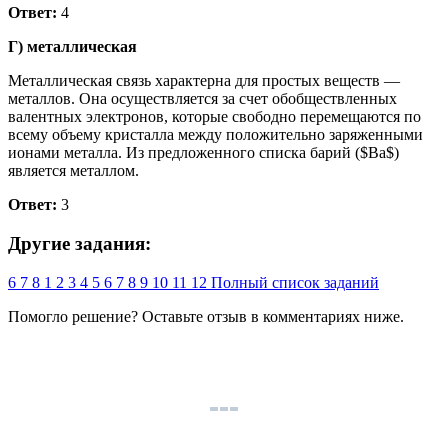
Ответ:
4
Г) металлическая
Металлическая связь характерна для простых веществ —
металлов. Она осуществляется за счет обобществленных
валентных электронов, которые свободно перемещаются по
всему объему кристалла между положительно заряженными
ионами металла. Из предложенного списка барий ($Ba$)
является металлом.
Ответ:
3
Другие задания:
6
7
8
1
2
3
4
5
6
7
8
9
10
11
12
Полный список заданий
Помогло решение? Оставьте
отзыв
в комментариях ниже.