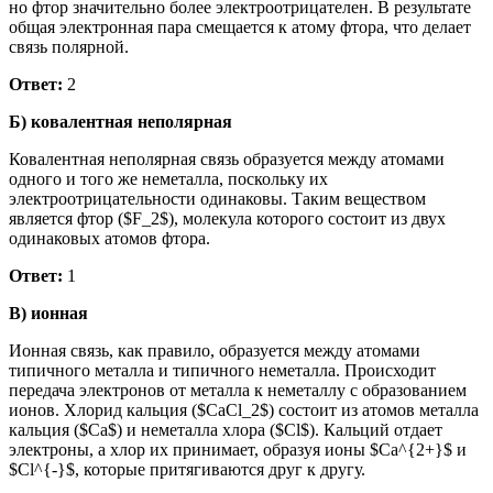
но фтор значительно более электроотрицателен. В результате
общая электронная пара смещается к атому фтора, что делает
связь полярной.
Ответ:
2
Б) ковалентная неполярная
Ковалентная неполярная связь образуется между атомами
одного и того же неметалла, поскольку их
электроотрицательности одинаковы. Таким веществом
является фтор ($F_2$), молекула которого состоит из двух
одинаковых атомов фтора.
Ответ:
1
В) ионная
Ионная связь, как правило, образуется между атомами
типичного металла и типичного неметалла. Происходит
передача электронов от металла к неметаллу с образованием
ионов. Хлорид кальция ($CaCl_2$) состоит из атомов металла
кальция ($Ca$) и неметалла хлора ($Cl$). Кальций отдает
электроны, а хлор их принимает, образуя ионы $Ca^{2+}$ и
$Cl^{-}$, которые притягиваются друг к другу.