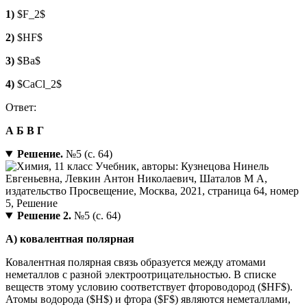
1)
$F_2$
2)
$HF$
3)
$Ba$
4)
$CaCl_2$
Ответ:
А Б В Г
Решение.
№5 (с. 64)
Решение 2.
№5 (с. 64)
А) ковалентная полярная
Ковалентная полярная связь образуется между атомами
неметаллов с разной электроотрицательностью. В списке
веществ этому условию соответствует фтороводород ($HF$).
Атомы водорода ($H$) и фтора ($F$) являются неметаллами,