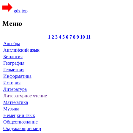
gdz.top
Меню
1
2
3
4
5
6
7
8
9
10
11
Алгебра
Английский язык
Биология
География
Геометрия
Информатика
История
Литература
Литературное чтение
Математика
Музыка
Немецкий язык
Обществознание
Окружающий мир