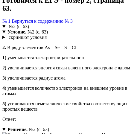
Готовимся к ЕГЭ - номер 2, страница
63.
№ 1
Вернуться к содержанию
№ 3
№2 (с. 63)
Условие.
№2 (с. 63)
скриншот условия
2.
В ряду элементов As—Se—S—Cl
1)
уменьшается электроотрицательность
2)
увеличивается энергия связи валентного электрона с ядром
3)
увеличивается радиус атома
4)
уменьшается количество электронов на внешнем уровне в
атомах
5)
усиливаются неметаллические свойства соответствующих
простых веществ
Ответ:
Решение.
№2 (с. 63)