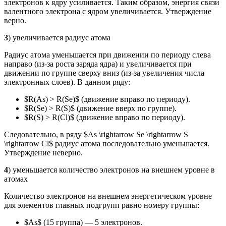
электронов к ядру усиливается. Таким образом, энергия связи
валентного электрона с ядром увеличивается. Утверждение
верно.
3
) увеличивается радиус атома
Радиус атома уменьшается при движении по периоду слева
направо (из-за роста заряда ядра) и увеличивается при
движении по группе сверху вниз (из-за увеличения числа
электронных слоев). В данном ряду:
$R(As) > R(Se)$ (движение вправо по периоду).
$R(Se) > R(S)$ (движение вверх по группе).
$R(S) > R(Cl)$ (движение вправо по периоду).
Следовательно, в ряду $As \rightarrow Se \rightarrow S
\rightarrow Cl$ радиус атома последовательно уменьшается.
Утверждение неверно.
4
) уменьшается количество электронов на внешнем уровне в
атомах
Количество электронов на внешнем энергетическом уровне
для элементов главных подгрупп равно номеру группы:
$As$ (15 группа) — 5 электронов.