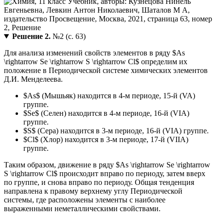
Решение 2.
№2 (с. 63)
Для анализа изменений свойств элементов в ряду $As
\rightarrow Se \rightarrow S \rightarrow Cl$ определим их
положение в Периодической системе химических элементов
Д.И. Менделеева.
$As$ (Мышьяк) находится в 4-м периоде, 15-й (VA)
группе.
$Se$ (Селен) находится в 4-м периоде, 16-й (VIA)
группе.
$S$ (Сера) находится в 3-м периоде, 16-й (VIA) группе.
$Cl$ (Хлор) находится в 3-м периоде, 17-й (VIIA)
группе.
Таким образом, движение в ряду $As \rightarrow Se \rightarrow
S \rightarrow Cl$ происходит вправо по периоду, затем вверх
по группе, и снова вправо по периоду. Общая тенденция
направлена к правому верхнему углу Периодической
системы, где расположены элементы с наиболее
выраженными неметаллическими свойствами.