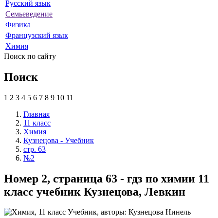
Русский язык
Семьеведение
Физика
Французский язык
Химия
Поиск по сайту
Поиск
1
2
3
4
5
6
7
8
9
10
11
Главная
11 класс
Химия
Кузнецова - Учебник
стр. 63
№2
Номер 2, страница 63 - гдз по химии 11
класс учебник Кузнецова, Левкин