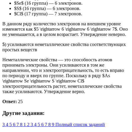
$Se$ (16 группа) — 6 электронов.
$S$ (16 группа) — 6 электронов.
$Cl$ (17 группа) — 7 электронов.
В данном ряду количество электронов на внешнем уровне
изменяется как $5 \rightarrow 6 \rightarrow 6 \rightarrow 7$. Оно
не уменьшается, а в целом возрастает. Утверждение неверно.
5
) усиливаются неметаллические свойства соответствующих
простых веществ
Неметаллические свойства — это способность атомов
принимать электроны. Они усиливаются в том же
направлении, что и электроотрицательность, то есть вправо
по периоду и вверх по группе. Поскольку в ряду $As
\rightarrow Se \rightarrow S \rightarrow Cl$
электроотрицательность растет, неметаллические свойства
также усиливаются. Утверждение верно.
Ответ:
25
Другие задания:
3
4
5
6
7
8
1
2
3
4
5
6
7
8
9
Полный список заданий