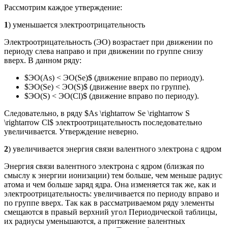
Рассмотрим каждое утверждение:
1
) уменьшается электроотрицательность
Электроотрицательность (ЭО) возрастает при движении по
периоду слева направо и при движении по группе снизу
вверх. В данном ряду:
$ЭО(As) < ЭО(Se)$ (движение вправо по периоду).
$ЭО(Se) < ЭО(S)$ (движение вверх по группе).
$ЭО(S) < ЭО(Cl)$ (движение вправо по периоду).
Следовательно, в ряду $As \rightarrow Se \rightarrow S
\rightarrow Cl$ электроотрицательность последовательно
увеличивается. Утверждение неверно.
2
) увеличивается энергия связи валентного электрона с ядром
Энергия связи валентного электрона с ядром (близкая по
смыслу к энергии ионизации) тем больше, чем меньше радиус
атома и чем больше заряд ядра. Она изменяется так же, как и
электроотрицательность: увеличивается по периоду вправо и
по группе вверх. Так как в рассматриваемом ряду элементы
смещаются в правый верхний угол Периодической таблицы,
их радиусы уменьшаются, а притяжение валентных