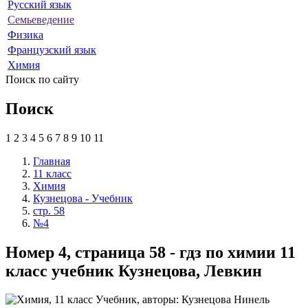
Русский язык
Семьеведение
Физика
Французский язык
Химия
Поиск по сайту
Поиск
1
2
3
4
5
6
7
8
9
10
11
Главная
11 класс
Химия
Кузнецова - Учебник
стр. 58
№4
Номер 4, страница 58 - гдз по химии 11
класс учебник Кузнецова, Левкин