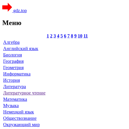
gdz.top
Меню
1
2
3
4
5
6
7
8
9
10
11
Алгебра
Английский язык
Биология
География
Геометрия
Информатика
История
Литература
Литературное чтение
Математика
Музыка
Немецкий язык
Обществознание
Окружающий мир