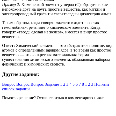
Пример 2:
Химический элемент углерод (C) образует такие
непохожие друг на друга простые вещества, как мягкий и
электропроводный графит и сверхтвердый диэлектрик алмаз.
Таким образом, когда говорят «железо входит в состав
гемоглобина», речь идет о химическом элементе. Когда
говорят «гвоздь сделан из железа», имеется в виду простое
вещество.
Ответ:
Химический элемент — это абстрактное понятие, вид
атомов с определённым зарядом ядра, в то время как простое
вещество — это конкретная материальная форма
существования химического элемента, обладающая набором
физических и химических свойств.
Другие задания:
Вопрос
Вопрос
Вопрос
Задание
1
2
3
4
5
6
7
8
1
2
3
Полный
список заданий
Помогло решение? Оставьте
отзыв
в комментариях ниже.