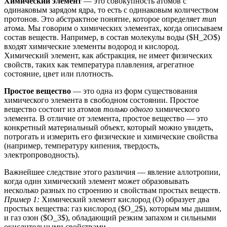
Химический элемент
— это совокупность атомов с
одинаковым зарядом ядра, то есть с одинаковым количеством
протонов. Это абстрактное понятие, которое определяет
тип
атома. Мы говорим о химических элементах, когда описываем
состав веществ. Например, в состав молекулы воды ($H_2O$)
входят химические элементы водород и кислород.
Химический элемент, как абстракция, не имеет физических
свойств, таких как температура плавления, агрегатное
состояние, цвет или плотность.
Простое вещество
— это одна из форм существования
химического элемента в свободном состоянии. Простое
вещество состоит из атомов
только одного
химического
элемента. В отличие от элемента, простое вещество — это
конкретный материальный объект, который можно увидеть,
потрогать и измерить его физические и химические свойства
(например, температуру кипения, твердость,
электропроводность).
Важнейшее следствие этого различия — явление аллотропии,
когда один химический элемент может образовывать
несколько разных по строению и свойствам простых веществ.
Пример 1:
Химический элемент кислород (O) образует два
простых вещества: газ кислород ($O_2$), которым мы дышим,
и газ озон ($O_3$), обладающий резким запахом и сильными
окислительными свойствами.