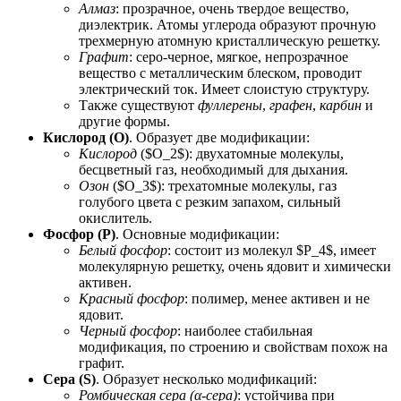
Алмаз
: прозрачное, очень твердое вещество,
диэлектрик. Атомы углерода образуют прочную
трехмерную атомную кристаллическую решетку.
Графит
: серо-черное, мягкое, непрозрачное
вещество с металлическим блеском, проводит
электрический ток. Имеет слоистую структуру.
Также существуют
фуллерены
,
графен
,
карбин
и
другие формы.
Кислород (O)
. Образует две модификации:
Кислород
($O_2$): двухатомные молекулы,
бесцветный газ, необходимый для дыхания.
Озон
($O_3$): трехатомные молекулы, газ
голубого цвета с резким запахом, сильный
окислитель.
Фосфор (P)
. Основные модификации:
Белый фосфор
: состоит из молекул $P_4$, имеет
молекулярную решетку, очень ядовит и химически
активен.
Красный фосфор
: полимер, менее активен и не
ядовит.
Черный фосфор
: наиболее стабильная
модификация, по строению и свойствам похож на
графит.
Сера (S)
. Образует несколько модификаций:
Ромбическая сера (α-сера)
: устойчива при