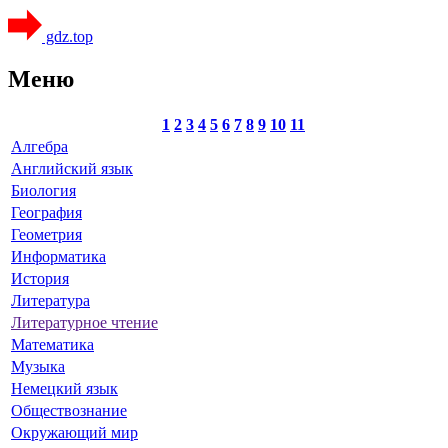
gdz.top
Меню
1
2
3
4
5
6
7
8
9
10
11
Алгебра
Английский язык
Биология
География
Геометрия
Информатика
История
Литература
Литературное чтение
Математика
Музыка
Немецкий язык
Обществознание
Окружающий мир