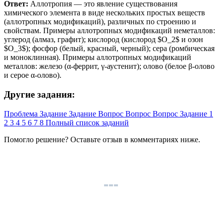
Ответ:
Аллотропия — это явление существования
химического элемента в виде нескольких простых веществ
(аллотропных модификаций), различных по строению и
свойствам. Примеры аллотропных модификаций неметаллов:
углерод (алмаз, графит); кислород (кислород $O_2$ и озон
$O_3$); фосфор (белый, красный, черный); сера (ромбическая
и моноклинная). Примеры аллотропных модификаций
металлов: железо (α-феррит, γ-аустенит); олово (белое β-олово
и серое α-олово).
Другие задания:
Проблема
Задание
Задание
Вопрос
Вопрос
Вопрос
Задание
1
2
3
4
5
6
7
8
Полный список заданий
Помогло решение? Оставьте
отзыв
в комментариях ниже.