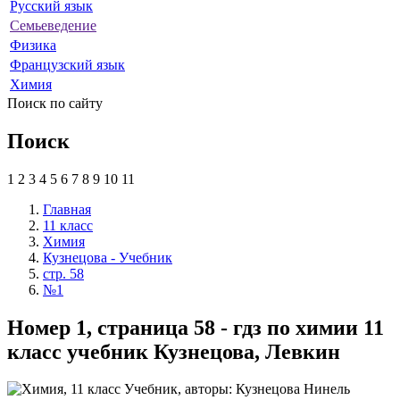
Русский язык
Семьеведение
Физика
Французский язык
Химия
Поиск по сайту
Поиск
1
2
3
4
5
6
7
8
9
10
11
Главная
11 класс
Химия
Кузнецова - Учебник
стр. 58
№1
Номер 1, страница 58 - гдз по химии 11
класс учебник Кузнецова, Левкин