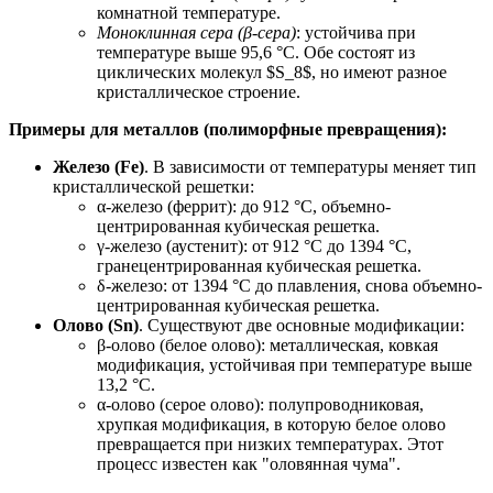
комнатной температуре.
Моноклинная сера (β-сера)
: устойчива при
температуре выше 95,6 °C. Обе состоят из
циклических молекул $S_8$, но имеют разное
кристаллическое строение.
Примеры для металлов (полиморфные превращения):
Железо (Fe)
. В зависимости от температуры меняет тип
кристаллической решетки:
α-железо (феррит): до 912 °C, объемно-
центрированная кубическая решетка.
γ-железо (аустенит): от 912 °C до 1394 °C,
гранецентрированная кубическая решетка.
δ-железо: от 1394 °C до плавления, снова объемно-
центрированная кубическая решетка.
Олово (Sn)
. Существуют две основные модификации:
β-олово (белое олово): металлическая, ковкая
модификация, устойчивая при температуре выше
13,2 °C.
α-олово (серое олово): полупроводниковая,
хрупкая модификация, в которую белое олово
превращается при низких температурах. Этот
процесс известен как "оловянная чума".