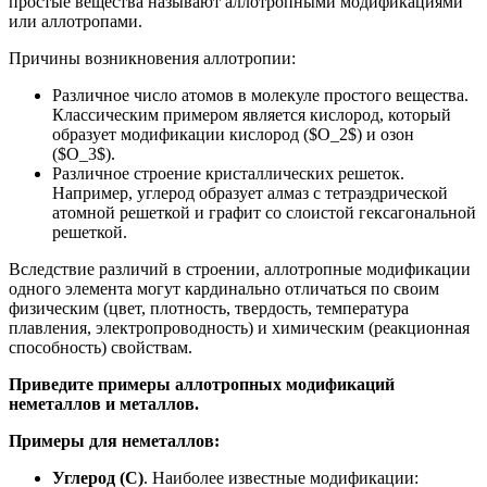
простые вещества называют аллотропными модификациями
или аллотропами.
Причины возникновения аллотропии:
Различное число атомов в молекуле простого вещества.
Классическим примером является кислород, который
образует модификации кислород ($O_2$) и озон
($O_3$).
Различное строение кристаллических решеток.
Например, углерод образует алмаз с тетраэдрической
атомной решеткой и графит со слоистой гексагональной
решеткой.
Вследствие различий в строении, аллотропные модификации
одного элемента могут кардинально отличаться по своим
физическим (цвет, плотность, твердость, температура
плавления, электропроводность) и химическим (реакционная
способность) свойствам.
Приведите примеры аллотропных модификаций
неметаллов и металлов.
Примеры для неметаллов:
Углерод (C)
. Наиболее известные модификации: