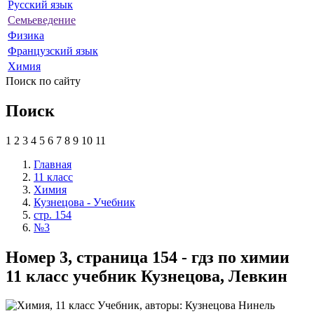
Русский язык
Семьеведение
Физика
Французский язык
Химия
Поиск по сайту
Поиск
1
2
3
4
5
6
7
8
9
10
11
Главная
11 класс
Химия
Кузнецова - Учебник
стр. 154
№3
Номер 3, страница 154 - гдз по химии
11 класс учебник Кузнецова, Левкин