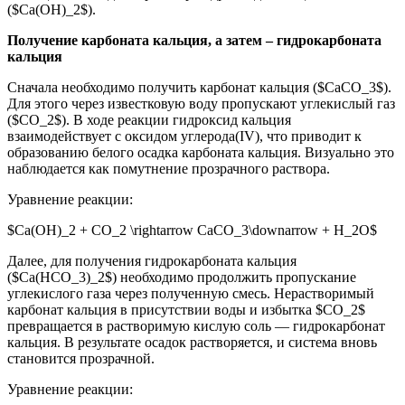
($Ca(OH)_2$).
Получение карбоната кальция, а затем – гидрокарбоната
кальция
Сначала необходимо получить карбонат кальция ($CaCO_3$).
Для этого через известковую воду пропускают углекислый газ
($CO_2$). В ходе реакции гидроксид кальция
взаимодействует с оксидом углерода(IV), что приводит к
образованию белого осадка карбоната кальция. Визуально это
наблюдается как помутнение прозрачного раствора.
Уравнение реакции:
$Ca(OH)_2 + CO_2 \rightarrow CaCO_3\downarrow + H_2O$
Далее, для получения гидрокарбоната кальция
($Ca(HCO_3)_2$) необходимо продолжить пропускание
углекислого газа через полученную смесь. Нерастворимый
карбонат кальция в присутствии воды и избытка $CO_2$
превращается в растворимую кислую соль — гидрокарбонат
кальция. В результате осадок растворяется, и система вновь
становится прозрачной.
Уравнение реакции: