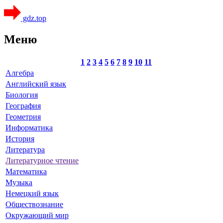
gdz.top
Меню
1
2
3
4
5
6
7
8
9
10
11
Алгебра
Английский язык
Биология
География
Геометрия
Информатика
История
Литература
Литературное чтение
Математика
Музыка
Немецкий язык
Обществознание
Окружающий мир