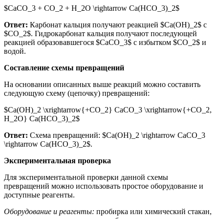
$CaCO_3 + CO_2 + H_2O \rightarrow Ca(HCO_3)_2$
Ответ:
Карбонат кальция получают реакцией $Ca(OH)_2$ с
$CO_2$. Гидрокарбонат кальция получают последующей
реакцией образовавшегося $CaCO_3$ с избытком $CO_2$ и
водой.
Составление схемы превращений
На основании описанных выше реакций можно составить
следующую схему (цепочку) превращений:
$Ca(OH)_2 \xrightarrow{+CO_2} CaCO_3 \xrightarrow{+CO_2,
H_2O} Ca(HCO_3)_2$
Ответ:
Схема превращений: $Ca(OH)_2 \rightarrow CaCO_3
\rightarrow Ca(HCO_3)_2$.
Экспериментальная проверка
Для экспериментальной проверки данной схемы
превращений можно использовать простое оборудование и
доступные реагенты.
Оборудование и реагенты:
пробирка или химический стакан,