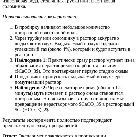
известковая вода, стеклянная трубка или пластиковая
соломинка.
Порядок выполнения эксперимента:
В пробирку наливают небольшое количество
прозрачной известковой воды.
Через трубку или соломинку в раствор аккуратно
выдыхают воздух. Выдыхаемый воздух содержит
углекислый газ (около 4%), который и будет вступать в
реакцию.
Наблюдение 1:
Практически сразу раствор мутнеет из-за
образования нерастворимого карбоната кальция
($CaCO_3$). Это подтверждает первую стадию схемы.
Продолжают пропускать выдыхаемый воздух через
помутневший раствор.
Наблюдение 2:
Через некоторое время (обычно 1-2
минуты) муть исчезает, и раствор снова становится
прозрачным. Это доказывает вторую стадию схемы:
превращение нерастворимого $CaCO_3$ в растворимый
$Ca(HCO_3)_2$.
Результаты эксперимента полностью подтверждают
предложенную схему превращений.
Ответ:
Эксперимент заключается в пропускании