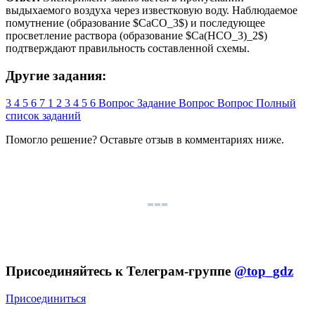
выдыхаемого воздуха через известковую воду. Наблюдаемое
помутнение (образование $CaCO_3$) и последующее
просветление раствора (образование $Ca(HCO_3)_2$)
подтверждают правильность составленной схемы.
Другие задания:
3
4
5
6
7
1
2
3
4
5
6
Вопрос
Задание
Вопрос
Вопрос
Полный
список заданий
Помогло решение? Оставьте
отзыв
в комментариях ниже.
Присоединяйтесь к Телеграм-группе
@top_gdz
Присоединиться