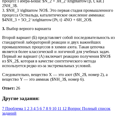
процесс Габера-Боша: $N_2 + 3H_2 \xrightarrow{p, t, kat.}
2NH_3$.
3. $NH_3 \rightarrow NO$. Это первая стадия промышленного
процесса Оствальда, каталитическое окисление аммиака:
$4NH_3 + 5O_2 \xrightarrow{Pt, t} 4NO + 6H_2O$.
3.
Выбор верного варианта
Второй вариант (Б) представляет собой последовательность из
стандартной лабораторной реакции и двух важнейших
промышленных процессов в химии азота. Такая цепочка
является более классической и логичной для учебных задач.
Первый же вариант (А) включает реакцию получения $NO$
из $N_2$, которая в качестве синтетического метода
используется редко из-за экстремальных условий.
Следовательно, вещество X — это азот ($N_2$, номер 2), а
вещество Y — это аммиак ($NH_3$, номер 6).
Ответ:
26
Другие задания:
7
Проблема
1
2
3
4
5
6
7
8
9
10
11
12
Вопрос
Полный список
заданий