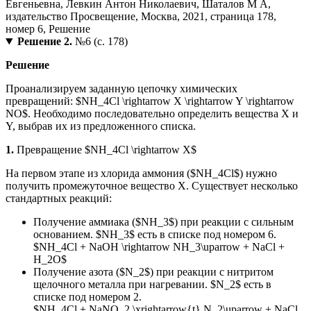
Решение 2.
№6 (с. 178)
Решение
Проанализируем заданную цепочку химических
превращений: $NH_4Cl \rightarrow X \rightarrow Y \rightarrow
NO$. Необходимо последовательно определить вещества X и
Y, выбрав их из предложенного списка.
1.
Превращение $NH_4Cl \rightarrow X$
На первом этапе из хлорида аммония ($NH_4Cl$) нужно
получить промежуточное вещество X. Существует несколько
стандартных реакций:
Получение аммиака ($NH_3$) при реакции с сильным
основанием. $NH_3$ есть в списке под номером 6.
$NH_4Cl + NaOH \rightarrow NH_3\uparrow + NaCl +
H_2O$
Получение азота ($N_2$) при реакции с нитритом
щелочного металла при нагревании. $N_2$ есть в
списке под номером 2.
$NH_4Cl + NaNO_2 \xrightarrow{t} N_2\uparrow + NaCl