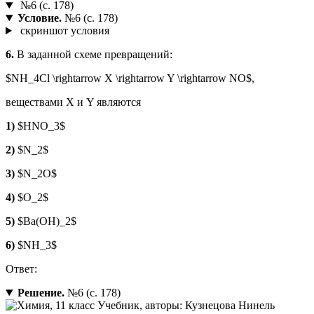
№6 (с. 178)
Условие.
№6 (с. 178)
скриншот условия
6.
В заданной схеме превращений:
$NH_4Cl \rightarrow X \rightarrow Y \rightarrow NO$,
веществами X и Y являются
1)
$HNO_3$
2)
$N_2$
3)
$N_2O$
4)
$O_2$
5)
$Ba(OH)_2$
6)
$NH_3$
Ответ:
Решение.
№6 (с. 178)