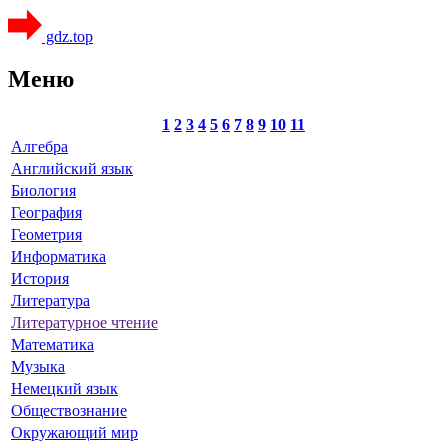
gdz.top
Меню
1
2
3
4
5
6
7
8
9
10
11
Алгебра
Английский язык
Биология
География
Геометрия
Информатика
История
Литература
Литературное чтение
Математика
Музыка
Немецкий язык
Обществознание
Окружающий мир