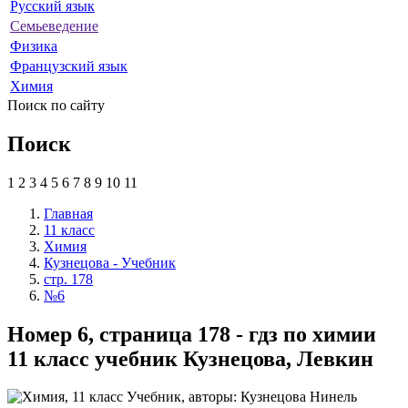
Русский язык
Семьеведение
Физика
Французский язык
Химия
Поиск по сайту
Поиск
1
2
3
4
5
6
7
8
9
10
11
Главная
11 класс
Химия
Кузнецова - Учебник
стр. 178
№6
Номер 6, страница 178 - гдз по химии
11 класс учебник Кузнецова, Левкин