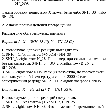
+ 2H_2O$
Таким образом, веществом X может быть либо $NH_3$, либо
$N_2$.
2.
Анализ полной цепочки превращений
Рассмотрим оба возможных варианта:
Вариант А: X = $NH_3$ (6), Y = $N_2$ (2)
В этом случае цепочка реакций выглядит так:
1. $NH_4Cl \xrightarrow{+NaOH} NH_3$
2. $NH_3 \rightarrow N_2$. Например, при сжигании аммиака
без катализатора: $4NH_3 + 3O_2 \xrightarrow{t} 2N_2 +
6H_2O$.
3. $N_2 \rightarrow NO$. Реакция возможна, но требует очень
жестких условий (температура свыше 2000°C или
электрический разряд): $N_2 + O_2 \rightleftharpoons 2NO$.
Вариант Б: X = $N_2$ (2), Y = $NH_3$ (6)
В этом случае цепочка реакций следующая:
1. $NH_4Cl \xrightarrow{+NaNO_2, t} N_2$
2. $N_2 \rightarrow NH_3$. Это знаменитый промышленный