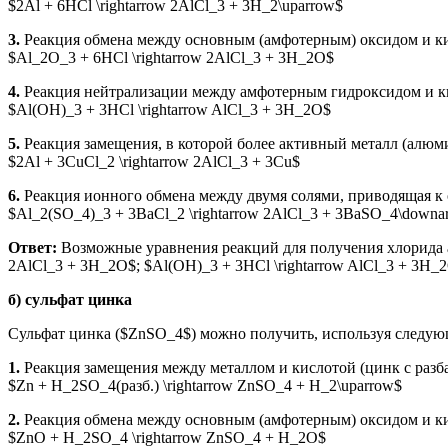
$2Al + 6HCl \rightarrow 2AlCl_3 + 3H_2\uparrow$
3.
Реакция обмена между основным (амфотерным) оксидом и ки
$Al_2O_3 + 6HCl \rightarrow 2AlCl_3 + 3H_2O$
4.
Реакция нейтрализации между амфотерным гидроксидом и ки
$Al(OH)_3 + 3HCl \rightarrow AlCl_3 + 3H_2O$
5.
Реакция замещения, в которой более активный металл (алюми
$2Al + 3CuCl_2 \rightarrow 2AlCl_3 + 3Cu$
6.
Реакция ионного обмена между двумя солями, приводящая к 
$Al_2(SO_4)_3 + 3BaCl_2 \rightarrow 2AlCl_3 + 3BaSO_4\downa
Ответ:
Возможные уравнения реакций для получения хлорида алю
2AlCl_3 + 3H_2O$; $Al(OH)_3 + 3HCl \rightarrow AlCl_3 + 3H_2
б) сульфат цинка
Сульфат цинка ($ZnSO_4$) можно получить, используя следую
1.
Реакция замещения между металлом и кислотой (цинк с разб
$Zn + H_2SO_4(разб.) \rightarrow ZnSO_4 + H_2\uparrow$
2.
Реакция обмена между основным (амфотерным) оксидом и кис
$ZnO + H_2SO_4 \rightarrow ZnSO_4 + H_2O$