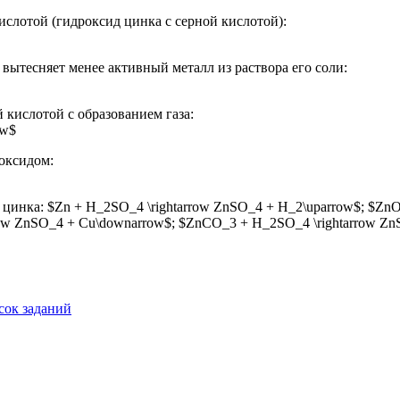
лотой (гидроксид цинка с серной кислотой):
вытесняет менее активный металл из раствора его соли:
кислотой с образованием газа:
ow$
оксидом:
цинка: $Zn + H_2SO_4 \rightarrow ZnSO_4 + H_2\uparrow$; $Zn
row ZnSO_4 + Cu\downarrow$; $ZnCO_3 + H_2SO_4 \rightarrow Zn
ок заданий