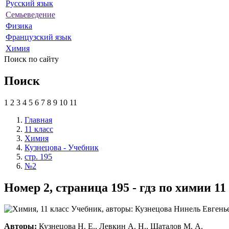
Русский язык
Семьеведение
Физика
Французский язык
Химия
Поиск по сайту
Поиск
1
2
3
4
5
6
7
8
9
10
11
Главная
11 класс
Химия
Кузнецова - Учебник
стр. 195
№2
Номер 2, страница 195 - гдз по химии 1
Авторы:
Кузнецова Н. Е., Левкин А. Н., Шаталов М. А.