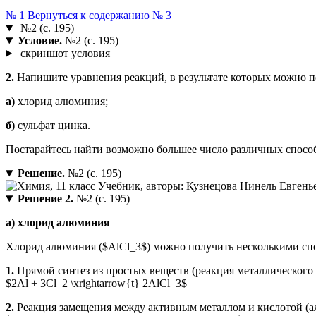
№ 1
Вернуться к содержанию
№ 3
№2 (с. 195)
Условие.
№2 (с. 195)
скриншот условия
2.
Напишите уравнения реакций, в результате которых можно п
а)
хлорид алюминия;
б)
сульфат цинка.
Постарайтесь найти возможно большее число различных спосо
Решение.
№2 (с. 195)
Решение 2.
№2 (с. 195)
а) хлорид алюминия
Хлорид алюминия ($AlCl_3$) можно получить несколькими сп
1.
Прямой синтез из простых веществ (реакция металлического
$2Al + 3Cl_2 \xrightarrow{t} 2AlCl_3$
2.
Реакция замещения между активным металлом и кислотой (а