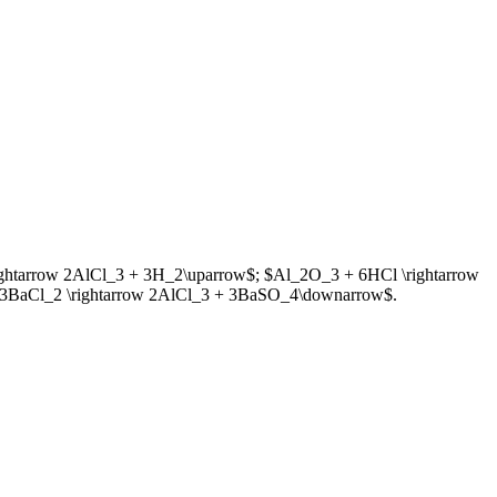
htarrow 2AlCl_3 + 3H_2\uparrow$; $Al_2O_3 + 6HCl \rightarrow
 3BaCl_2 \rightarrow 2AlCl_3 + 3BaSO_4\downarrow$.