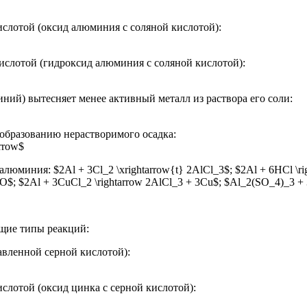
слотой (оксид алюминия с соляной кислотой):
слотой (гидроксид алюминия с соляной кислотой):
ний) вытесняет менее активный металл из раствора его соли:
образованию нерастворимого осадка:
rrow$
миния: $2Al + 3Cl_2 \xrightarrow{t} 2AlCl_3$; $2Al + 6HCl \rig
O$; $2Al + 3CuCl_2 \rightarrow 2AlCl_3 + 3Cu$; $Al_2(SO_4)_3 +
щие типы реакций:
авленной серной кислотой):
лотой (оксид цинка с серной кислотой):