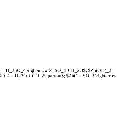
O + H_2SO_4 \rightarrow ZnSO_4 + H_2O$; $Zn(OH)_2 +
SO_4 + H_2O + CO_2\uparrow$; $ZnO + SO_3 \rightarrow