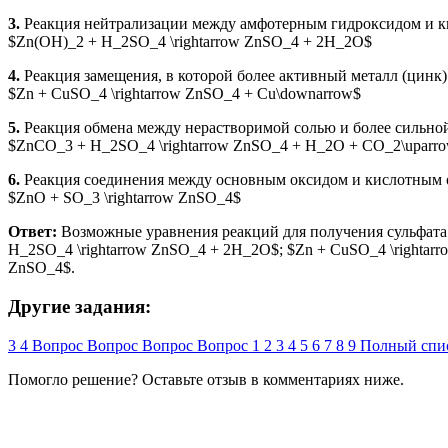
3.
Реакция нейтрализации между амфотерным гидроксидом и кис
$Zn(OH)_2 + H_2SO_4 \rightarrow ZnSO_4 + 2H_2O$
4.
Реакция замещения, в которой более активный металл (цинк) 
$Zn + CuSO_4 \rightarrow ZnSO_4 + Cu\downarrow$
5.
Реакция обмена между нерастворимой солью и более сильной 
$ZnCO_3 + H_2SO_4 \rightarrow ZnSO_4 + H_2O + CO_2\uparr
6.
Реакция соединения между основным оксидом и кислотным 
$ZnO + SO_3 \rightarrow ZnSO_4$
Ответ:
Возможные уравнения реакций для получения сульфата 
H_2SO_4 \rightarrow ZnSO_4 + 2H_2O$; $Zn + CuSO_4 \rightar
ZnSO_4$.
Другие задания:
3
4
Вопрос
Вопрос
Вопрос
Вопрос
1
2
3
4
5
6
7
8
9
Полный спис
Помогло решение? Оставьте
отзыв
в комментариях ниже.