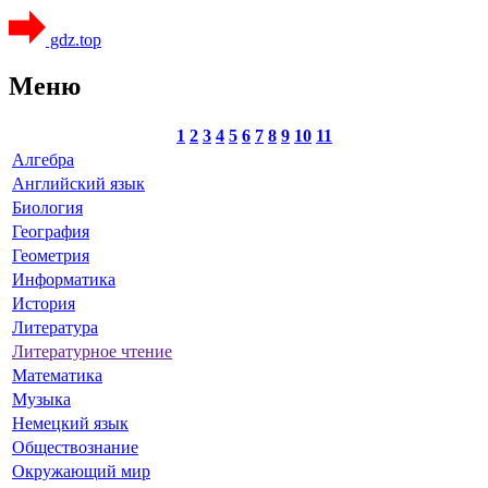
gdz.top
Меню
1
2
3
4
5
6
7
8
9
10
11
Алгебра
Английский язык
Биология
География
Геометрия
Информатика
История
Литература
Литературное чтение
Математика
Музыка
Немецкий язык
Обществознание
Окружающий мир