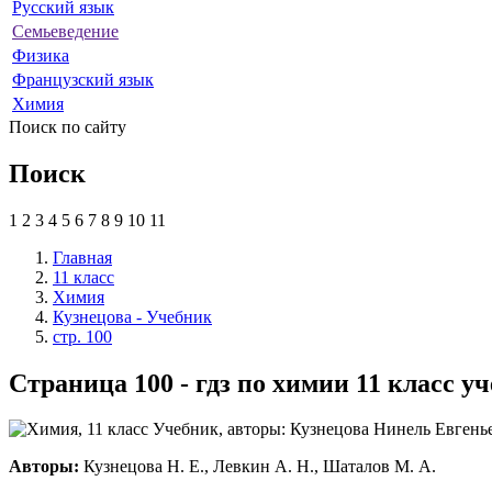
Русский язык
Семьеведение
Физика
Французский язык
Химия
Поиск по сайту
Поиск
1
2
3
4
5
6
7
8
9
10
11
Главная
11 класс
Химия
Кузнецова - Учебник
стр. 100
Страница 100 - гдз по химии 11 класс 
Авторы:
Кузнецова Н. Е., Левкин А. Н., Шаталов М. А.