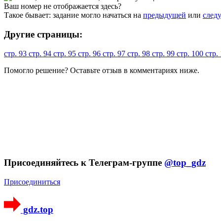
Ваш номер не отображается здесь?
Такое бывает: задание могло начаться на
предыдущей
или
след
Другие страницы:
стр. 93
стр. 94
стр. 95
стр. 96
стр. 97
стр. 98
стр. 99
стр. 100
стр.
Помогло решение? Оставьте
отзыв
в комментариях ниже.
Присоединяйтесь к Телеграм-группе
@top_gdz
Присоединиться
gdz.top