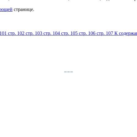
ующей
странице.
 101
стр. 102
стр. 103
стр. 104
стр. 105
стр. 106
стр. 107
К содерж