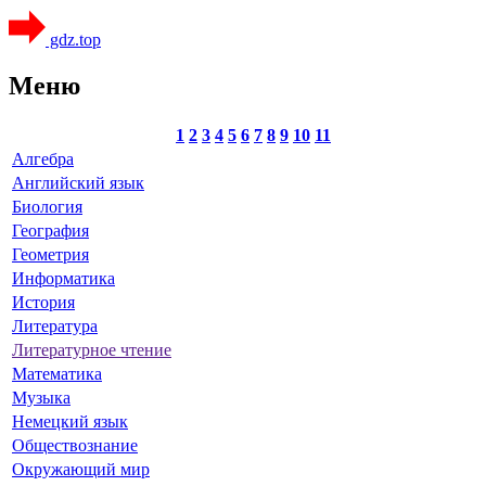
gdz.top
Меню
1
2
3
4
5
6
7
8
9
10
11
Алгебра
Английский язык
Биология
География
Геометрия
Информатика
История
Литература
Литературное чтение
Математика
Музыка
Немецкий язык
Обществознание
Окружающий мир