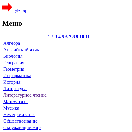
gdz.top
Меню
1
2
3
4
5
6
7
8
9
10
11
Алгебра
Английский язык
Биология
География
Геометрия
Информатика
История
Литература
Литературное чтение
Математика
Музыка
Немецкий язык
Обществознание
Окружающий мир