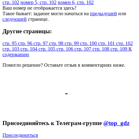
стр. 102
номер 5, стр. 102
номер 6, стр. 102
Ваш номер не отображается здесь?
Такое бывает: задание могло начаться на
предыдущей
или
следующей
странице.
Другие страницы:
стр. 95
стр. 96
стр. 97
стр. 98
стр. 99
стр. 100
стр. 101
стр. 102
стр. 103
стр. 104
стр. 105
стр. 106
стр. 107
стр. 108
стр. 109
К
содержанию
Помогло решение? Оставьте
отзыв
в комментариях ниже.
Присоединяйтесь к Телеграм-группе
@top_gdz
Присоединиться