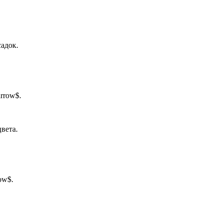
адок.
rrow$.
вета.
ow$.