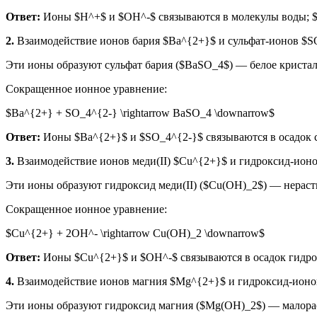
Ответ:
Ионы $H^+$ и $OH^-$ связываются в молекулы воды; $H
2.
Взаимодействие ионов бария $Ba^{2+}$ и сульфат-ионов $S
Эти ионы образуют сульфат бария ($BaSO_4$) — белое кристалл
Сокращенное ионное уравнение:
$Ba^{2+} + SO_4^{2-} \rightarrow BaSO_4 \downarrow$
Ответ:
Ионы $Ba^{2+}$ и $SO_4^{2-}$ связываются в осадок су
3.
Взаимодействие ионов меди(II) $Cu^{2+}$ и гидроксид-ион
Эти ионы образуют гидроксид меди(II) ($Cu(OH)_2$) — нераств
Сокращенное ионное уравнение:
$Cu^{2+} + 2OH^- \rightarrow Cu(OH)_2 \downarrow$
Ответ:
Ионы $Cu^{2+}$ и $OH^-$ связываются в осадок гидрокс
4.
Взаимодействие ионов магния $Mg^{2+}$ и гидроксид-ион
Эти ионы образуют гидроксид магния ($Mg(OH)_2$) — малораст