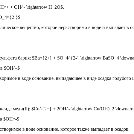
^+ + OH^- \rightarrow H_2O$.
O_4^{2-}$
ическое вещество, которое нерастворимо в воде и выпадает в ос
льфата бария; $Ba^{2+} + SO_4^{2-} \rightarrow BaSO_4 \downa
ов $OH^-$
оримое в воде основание, выпадающее в виде осадка голубого ц
ида меди(II); $Cu^{2+} + 2OH^- \rightarrow Cu(OH)_2 \downarr
ов $OH^-$
воримое в воде основание, которое также выпадает в осадок.