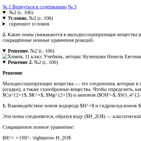
№ 1
Вернуться к содержанию
№ 3
№2 (с. 106)
Условие.
№2 (с. 106)
скриншот условия
2.
Какие ионы связываются в малодиссоциирующие вещества в 
сокращённые ионные уравнения реакций.
Решение.
№2 (с. 106)
Решение 2.
№2 (с. 106)
Решение
Малодиссоциирующие вещества — это соединения, которые в в
(осадки), а также газообразные вещества. Чтобы определить, 
$Cu^{2+}$, $K^+$, $Mg^{2+}$) и анионов ($OH^-$, $SO_4^{2-}
1.
Взаимодействие ионов водорода $H^+$ и гидроксид-ионов 
Эти ионы соединяются, образуя воду ($H_2O$) — классический
Сокращенное ионное уравнение:
$H^+ + OH^- \rightarrow H_2O$