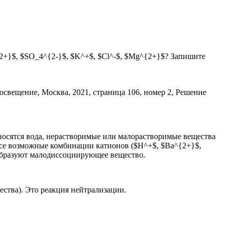
2+}$, $SO_4^{2-}$, $K^+$, $Cl^-$, $Mg^{2+}$? Запишите
носятся вода, нерастворимые или малорастворимые вещества
 все возможные комбинации катионов ($H^+$, $Ba^{2+}$,
 образуют малодиссоциирующее вещество.
ства). Это реакция нейтрализации.