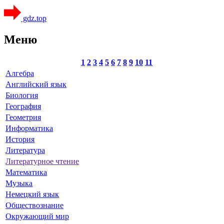
gdz.top
Меню
1
2
3
4
5
6
7
8
9
10
11
Алгебра
Английский язык
Биология
География
Геометрия
Информатика
История
Литература
Литературное чтение
Математика
Музыка
Немецкий язык
Обществознание
Окружающий мир