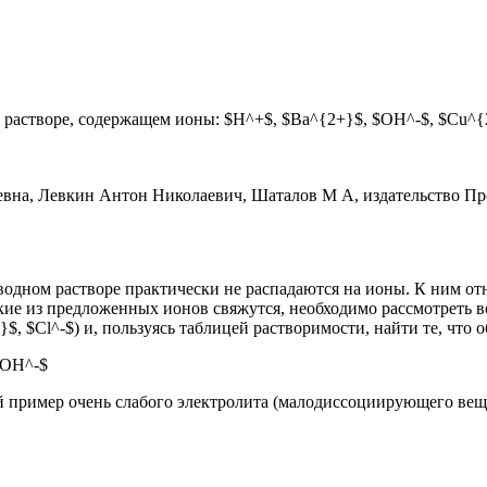
растворе, содержащем ионы: $H^+$, $Ba^{2+}$, $OH^-$, $Cu^{
одном растворе практически не распадаются на ионы. К ним от
какие из предложенных ионов свяжутся, необходимо рассмотреть
$, $Cl^-$) и, пользуясь таблицей растворимости, найти те, что
$OH^-$
 пример очень слабого электролита (малодиссоциирующего веще