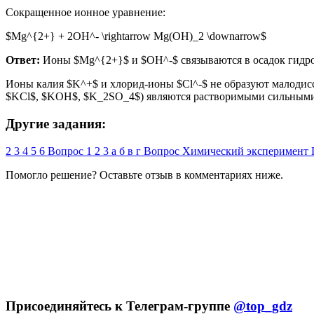
Сокращенное ионное уравнение:
$Mg^{2+} + 2OH^- \rightarrow Mg(OH)_2 \downarrow$
Ответ:
Ионы $Mg^{2+}$ и $OH^-$ связываются в осадок гидрок
Ионы калия $K^+$ и хлорид-ионы $Cl^-$ не образуют малодис
$KCl$, $KOH$, $K_2SO_4$) являются растворимыми сильными э
Другие задания:
2
3
4
5
6
Вопрос
1
2
3
а
б
в
г
Вопрос
Химический эксперимент
Помогло решение? Оставьте
отзыв
в комментариях ниже.
Присоединяйтесь к Телеграм-группе
@top_gdz