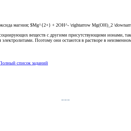
сида магния; $Mg^{2+} + 2OH^- \rightarrow Mg(OH)_2 \downar
социирующих веществ с другими присутствующими ионами, так 
лектролитами. Поэтому они остаются в растворе в неизменном
Полный список заданий