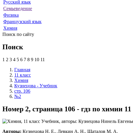
Русский язык
Семьеведение
Физика
Французский язык
Химия
Поиск по сайту
Поиск
1
2
3
4
5
6
7
8
9
10
11
Главная
11 класс
Химия
Кузнецова - Учебник
стр. 106
№2
Номер 2, страница 106 - гдз по химии 1
Авторы:
Кузнецова Н. Е., Левкин А. Н., Шаталов М. А.