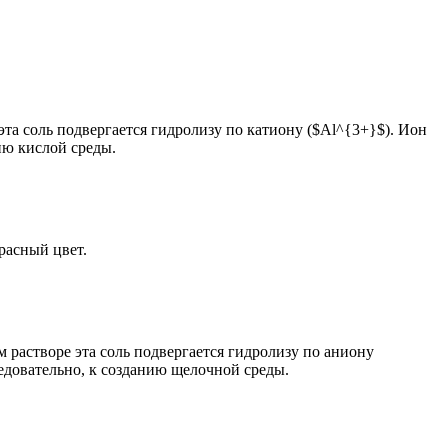
та соль подвергается гидролизу по катиону ($Al^{3+}$). Ион
ию кислой среды.
расный цвет.
 растворе эта соль подвергается гидролизу по аниону
ледовательно, к созданию щелочной среды.