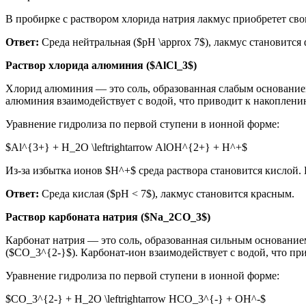
В пробирке с раствором хлорида натрия лакмус приобретет св
Ответ:
Среда нейтральная ($pH \approx 7$), лакмус становится
Раствор хлорида алюминия ($AlCl_3$)
Хлорид алюминия — это соль, образованная слабым основанием 
алюминия взаимодействует с водой, что приводит к накоплению
Уравнение гидролиза по первой ступени в ионной форме:
$Al^{3+} + H_2O \leftrightarrow AlOH^{2+} + H^+$
Из-за избытка ионов $H^+$ среда раствора становится кислой.
Ответ:
Среда кислая ($pH < 7$), лакмус становится красным.
Раствор карбоната натрия ($Na_2CO_3$)
Карбонат натрия — это соль, образованная сильным основание
($CO_3^{2-}$). Карбонат-ион взаимодействует с водой, что пр
Уравнение гидролиза по первой ступени в ионной форме:
$CO_3^{2-} + H_2O \leftrightarrow HCO_3^{-} + OH^-$