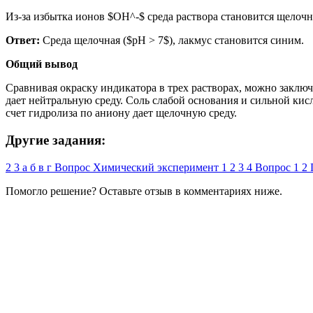
Из-за избытка ионов $OH^-$ среда раствора становится щелочн
Ответ:
Среда щелочная ($pH > 7$), лакмус становится синим.
Общий вывод
Сравнивая окраску индикатора в трех растворах, можно заключ
дает нейтральную среду. Соль слабой основания и сильной кисл
счет гидролиза по аниону дает щелочную среду.
Другие задания:
2
3
а
б
в
г
Вопрос
Химический эксперимент
1
2
3
4
Вопрос
1
2
Помогло решение? Оставьте
отзыв
в комментариях ниже.