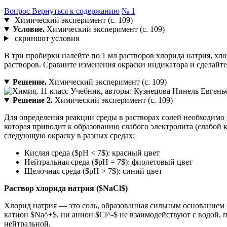
Вопрос
Вернуться к содержанию
№ 1
Химический эксперимент (с. 109)
Условие.
Химический эксперимент (с. 109)
скриншот условия
В три пробирки налейте по 1 мл растворов хлорида натрия, хл
растворов. Сравните изменения окраски индикатора и сделайте
Решение.
Химический эксперимент (с. 109)
Решение 2.
Химический эксперимент (с. 109)
Для определения реакции среды в растворах солей необходимо 
которая приводит к образованию слабого электролита (слабой 
следующую окраску в разных средах:
Кислая среда ($pH < 7$): красный цвет
Нейтральная среда ($pH = 7$): фиолетовый цвет
Щелочная среда ($pH > 7$): синий цвет
Раствор хлорида натрия ($NaCl$)
Хлорид натрия — это соль, образованная сильным основанием 
катион $Na^+$, ни анион $Cl^-$ не взаимодействуют с водой, 
нейтральной.