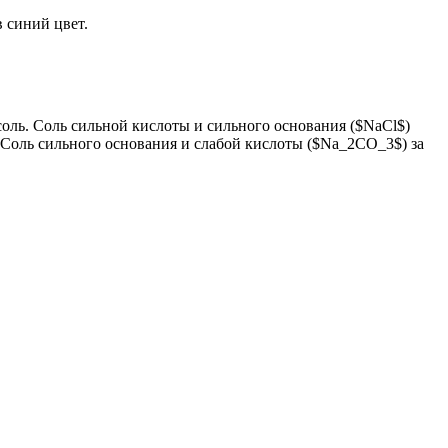
 синий цвет.
соль. Соль сильной кислоты и сильного основания ($NaCl$)
. Соль сильного основания и слабой кислоты ($Na_2CO_3$) за