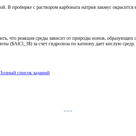
ой. В пробирке с раствором карбоната натрия лакмус окрасится в
ить, что реакция среды зависит от природы ионов, образующих 
оты ($AlCl_3$) за счет гидролиза по катиону дает кислую среду
Полный список заданий