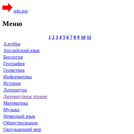
gdz.top
Меню
1
2
3
4
5
6
7
8
9
10
11
Алгебра
Английский язык
Биология
География
Геометрия
Информатика
История
Литература
Литературное чтение
Математика
Музыка
Немецкий язык
Обществознание
Окружающий мир