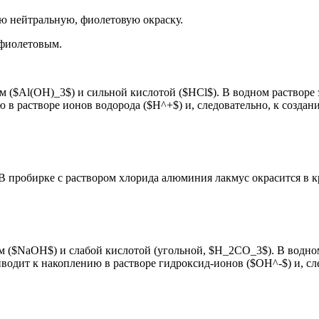
ою нейтральную, фиолетовую окраску.
 фиолетовым.
($Al(OH)_3$) и сильной кислотой ($HCl$). В водном растворе э
 в растворе ионов водорода ($H^+$) и, следовательно, к создан
 В пробирке с раствором хлорида алюминия лакмус окрасится в к
м ($NaOH$) и слабой кислотой (угольной, $H_2CO_3$). В водном
иводит к накоплению в растворе гидроксид-ионов ($OH^-$) и, с