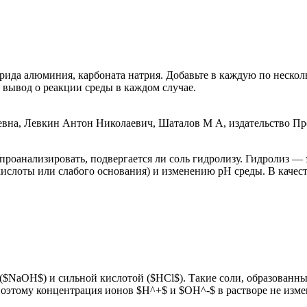
орида алюминия, карбоната натрия. Добавьте в каждую по нескол
 вывод о реакции среды в каждом случае.
проанализировать, подвергается ли соль гидролизу. Гидролиз —
кислоты или слабого основания) и изменению pH среды. В качес
($NaOH$) и сильной кислотой ($HCl$). Такие соли, образованн
поэтому концентрация ионов $H^+$ и $OH^-$ в растворе не измен