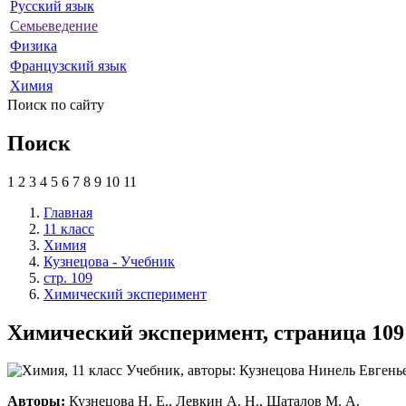
Русский язык
Семьеведение
Физика
Французский язык
Химия
Поиск по сайту
Поиск
1
2
3
4
5
6
7
8
9
10
11
Главная
11 класс
Химия
Кузнецова - Учебник
стр. 109
Химический эксперимент
Химический эксперимент, страница 109 
Авторы:
Кузнецова Н. Е., Левкин А. Н., Шаталов М. А.