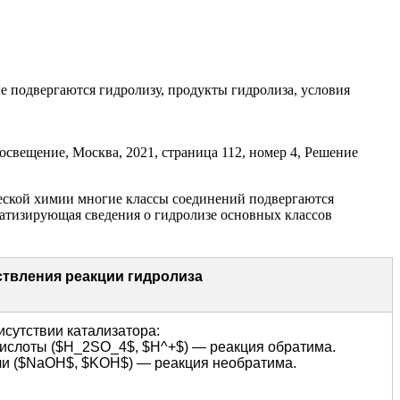
е подвергаются гидролизу, продукты гидролиза, условия
ческой химии многие классы соединений подвергаются
матизирующая сведения о гидролизе основных классов
твления реакции гидролиза
исутствии катализатора:
кислоты ($H_2SO_4$, $H^+$) — реакция обратима.
чи ($NaOH$, $KOH$) — реакция необратима.