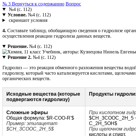
№ 3
Вернуться к содержанию
Вопрос
№4 (с. 112)
Условие.
№4 (с. 112)
скриншот условия
4.
Составьте таблицу, обобщающую сведения о гидролизе органи
осуществления реакции гидролиза данных веществ.
Решение.
№4 (с. 112)
Решение 2.
№4 (с. 112)
Гидролиз — это реакция обменного разложения вещества водой
гидролизу, который часто катализируется кислотами, щелоча
органических веществ.
Исходные вещества (которые
Продукты гидроли
подвергаются гидролизу)
Сложные эфиры
При кислотном гидр
Общая формула: $R-COO-R'$
$CH_3COOC_2H_5 + 
Пример: этилацетат
C_2H_5OH$
$CH_3COOC_2H_5$
При щелочном гидро
кислоты и спирт.