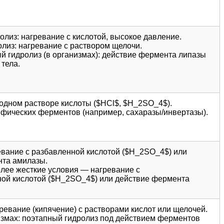
олиз: нагревание с кислотой, высокое давление.
олиз: нагревание с раствором щелочи.
й гидролиз (в организмах): действие фермента липазы
тела.
водном растворе кислоты ($HCl$, $H_2SO_4$).
ифических ферментов (например, сахаразы/инвертазы).
вание с разбавленной кислотой ($H_2SO_4$) или
нта амилазы.
лее жесткие условия — нагревание с
ой кислотой ($H_2SO_4$) или действие фермента
ревание (кипячение) с растворами кислот или щелочей.
измах: поэтапный гидролиз под действием ферментов