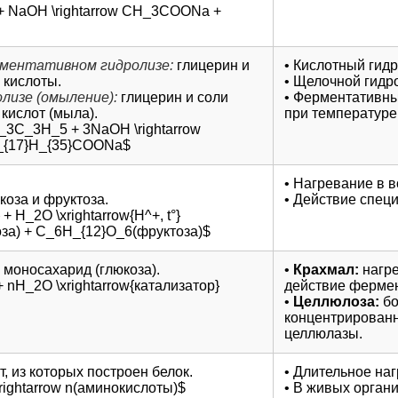
NaOH \rightarrow CH_3COONa +
ментативном гидролизе:
глицерин и
• Кислотный гидр
 кислоты.
• Щелочной гидр
лизе (омыление):
глицерин и соли
• Ферментативны
кислот (мыла).
при температуре 
_3C_3H_5 + 3NaOH \rightarrow
_{17}H_{35}COONa$
• Нагревание в 
оза и фруктоза.
• Действие спец
+ H_2O \xrightarrow{H^+, t°}
за) + C_6H_{12}O_6(фруктоза)$
 моносахарид (глюкоза).
•
Крахмал:
нагре
 nH_2O \xrightarrow{катализатор}
действие ферме
•
Целлюлоза:
бо
концентрированн
целлюлазы.
, из которых построен белок.
• Длительное наг
rightarrow n(аминокислоты)$
• В живых орган