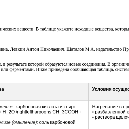
ческих веществ. В таблице укажите исходные вещества, которы
, в результате которой образуются новые соединения. В органи
ми или ферментами. Ниже приведена обобщающая таблица, систе
за
Условия осущес
олизе:
карбоновая кислота и спирт.
Нагревание в пр
H_2O \rightleftharpoons CH_3COOH +
• разбавленной 
• раствора щело
лизе (омыление):
соль карбоновой