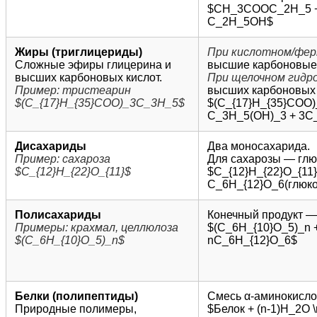
$CH_3COOC_2H_5 + 
C_2H_5OH$
Жиры (триглицериды)
При кислотном/фер
Сложные эфиры глицерина и
высшие карбоновые
высших карбоновых кислот.
При щелочном гидро
Пример: тристеарин
высших карбоновых 
$(C_{17}H_{35}COO)_3C_3H_5$
$(C_{17}H_{35}COO)
C_3H_5(OH)_3 + 3C
Дисахариды
Два моносахарида.
Пример: сахароза
Для сахарозы — глюк
$C_{12}H_{22}O_{11}$
$C_{12}H_{22}O_{11} 
C_6H_{12}O_6(глюко
Полисахариды
Конечный продукт —
Примеры: крахмал, целлюлоза
$(C_6H_{10}O_5)_n +
$(C_6H_{10}O_5)_n$
nC_6H_{12}O_6$
Белки (полипептиды)
Смесь α-аминокислот
Природные полимеры,
$Белок + (n-1)H_2O \