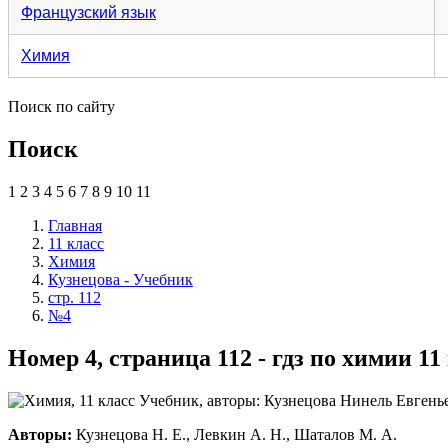
Французский язык
Химия
Поиск по сайту
Поиск
1
2
3
4
5
6
7
8
9
10
11
Главная
11 класс
Химия
Кузнецова - Учебник
стр. 112
№4
Номер 4, страница 112 - гдз по химии 1
Авторы:
Кузнецова Н. Е., Левкин А. Н., Шаталов М. А.