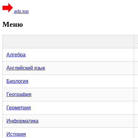
gdz.top
Меню
Алгебра
Английский язык
Биология
География
Геометрия
Информатика
История