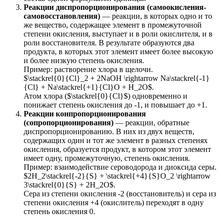
Реакции диспропорционирования (самоокисления-
самовосстановления)
— реакции, в которых одно и то
же вещество, содержащее элемент в промежуточной
степени окисления, выступает и в роли окислителя, и в
роли восстановителя. В результате образуются два
продукта, в которых этот элемент имеет более высокую
и более низкую степень окисления.
Пример: растворение хлора в щелочи.
$\stackrel{0}{Cl}_2 + 2NaOH \rightarrow Na\stackrel{-1}
{Cl} + Na\stackrel{+1}{Cl}O + H_2O$.
Атом хлора ($\stackrel{0}{Cl}$) одновременно и
понижает степень окисления до -1, и повышает до +1.
Реакции конпропорционирования
(сопропорционирования)
— реакции, обратные
диспропорционированию. В них из двух веществ,
содержащих один и тот же элемент в разных степенях
окисления, образуется продукт, в котором этот элемент
имеет одну, промежуточную, степень окисления.
Пример: взаимодействие сероводорода и диоксида серы.
$2H_2\stackrel{-2}{S} + \stackrel{+4}{S}O_2 \rightarrow
3\stackrel{0}{S} + 2H_2O$.
Сера из степени окисления -2 (восстановитель) и сера из
степени окисления +4 (окислитель) переходят в одну
степень окисления 0.