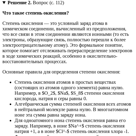
Решение 2.
Вопрос (с. 112)
Что такое степень окисления?
Степень окисления — это условный заряд атома в
химическом соединении, вычисленный из предположения,
что все связи в этом соединении являются ионными (то есть
электроны, образующие связь, полностью перешли к более
электроотрицательному атому). Это формальное понятие,
которое помогает отслеживать перераспределение электронов
в ходе химических реакций, особенно в окислительно-
восстановительных процессах.
Основные правила для определения степени окисления:
Степень окисления атомов в простых веществах
(состоящих из атомов одного элемента) равна нулю.
Например, в $O_2$, $Na$, $S_8$ степени окисления
кислорода, натрия и серы равны 0.
Алгебраическая сумма степеней окисления всех атомов
в нейтральной молекуле равна нулю. В многоатомном
ионе эта сумма равна заряду иона.
Для одноатомного иона степень окисления равна его
заряду. Например, в ионе $Na^+$ степень окисления
натрия +1, а в ионе $Cl^-$ степень окисления хлора -1.