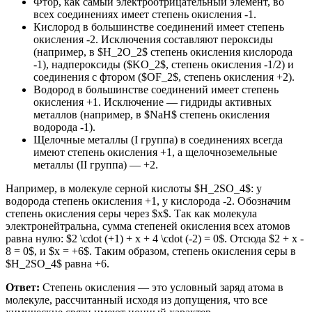
Фтор, как самый электроотрицательный элемент, во
всех соединениях имеет степень окисления -1.
Кислород в большинстве соединений имеет степень
окисления -2. Исключения составляют пероксиды
(например, в $H_2O_2$ степень окисления кислорода
-1), надпероксиды ($KO_2$, степень окисления -1/2) и
соединения с фтором ($OF_2$, степень окисления +2).
Водород в большинстве соединений имеет степень
окисления +1. Исключение — гидриды активных
металлов (например, в $NaH$ степень окисления
водорода -1).
Щелочные металлы (I группа) в соединениях всегда
имеют степень окисления +1, а щелочноземельные
металлы (II группа) — +2.
Например, в молекуле серной кислоты $H_2SO_4$: у
водорода степень окисления +1, у кислорода -2. Обозначим
степень окисления серы через $x$. Так как молекула
электронейтральна, сумма степеней окисления всех атомов
равна нулю: $2 \cdot (+1) + x + 4 \cdot (-2) = 0$. Отсюда $2 + x -
8 = 0$, и $x = +6$. Таким образом, степень окисления серы в
$H_2SO_4$ равна +6.
Ответ:
Степень окисления — это условный заряд атома в
молекуле, рассчитанный исходя из допущения, что все