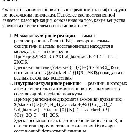
Окислительно-восстановительные реакции классифицируют
по нескольким признакам. Наиболее распространенной
является классификация, основанная на том, какие вещества
являются окислителем и восстановителем.
Межмолекулярные реакции
— самый
распространенный тип ОВР, в котором атомы-
окислители и атомы-восстановители находятся в
молекулах разных веществ.
Пример: $2FeCl_3 + 2KI \rightarrow 2FeCl_2 + I_2 +
2KCl$.
Здесь окислитель ($\stackrel{+3}{Fe}$ в $FeCl_3$) и
восстановитель ($\stackrel{-1}{I}$ в $KI$) находятся в
разных исходных веществах.
Внутримолекулярные реакции
— реакции, в которых
атом-окислитель и атом-восстановитель находятся в
составе одной и той же молекулы.
Пример: разложение дихромата аммония (вулканчик).
$(\stackrel{-3}{N}H_4)_2\stackrel{+6}{Cr}_2O_7
\xrightarrow{t} \stackrel{0}{N}_2 + \stackrel{+3}
{Cr}_2O_3 + 4H_2O$.
Здесь восстановитель (азот в степени окисления -3) и
окислитель (хром в степени окисления +6) входят в
состав одной формульной единицы.