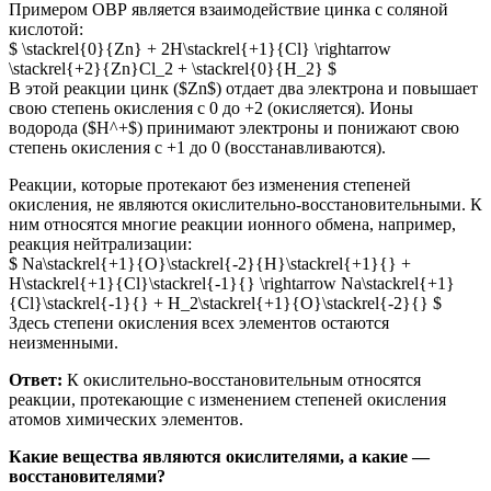
Примером ОВР является взаимодействие цинка с соляной
кислотой:
$ \stackrel{0}{Zn} + 2H\stackrel{+1}{Cl} \rightarrow
\stackrel{+2}{Zn}Cl_2 + \stackrel{0}{H_2} $
В этой реакции цинк ($Zn$) отдает два электрона и повышает
свою степень окисления с 0 до +2 (окисляется). Ионы
водорода ($H^+$) принимают электроны и понижают свою
степень окисления с +1 до 0 (восстанавливаются).
Реакции, которые протекают без изменения степеней
окисления, не являются окислительно-восстановительными. К
ним относятся многие реакции ионного обмена, например,
реакция нейтрализации:
$ Na\stackrel{+1}{O}\stackrel{-2}{H}\stackrel{+1}{} +
H\stackrel{+1}{Cl}\stackrel{-1}{} \rightarrow Na\stackrel{+1}
{Cl}\stackrel{-1}{} + H_2\stackrel{+1}{O}\stackrel{-2}{} $
Здесь степени окисления всех элементов остаются
неизменными.
Ответ:
К окислительно-восстановительным относятся
реакции, протекающие с изменением степеней окисления
атомов химических элементов.
Какие вещества являются окислителями, а какие —
восстановителями?