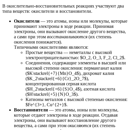
В окислительно-восстановительных реакциях участвуют два
типа веществ: окислители и восстановители.
Окислители
— это атомы, ионы или молекулы, которые
принимают электроны в ходе реакции. Принимая
электроны, они вызывают окисление другого вещества,
а сами при этом
восстанавливаются
(их степень
окисления понижается).
Типичными окислителями являются:
Простые вещества — неметаллы с высокой
электроотрицательностью: $O_2, O_3, F_2, Cl_2$.
Соединения, содержащие элементы в высшей или
высокой степени окисления: перманганат калия
($K\stackrel{+7}{Mn}O_4$), дихромат калия
($K_2\stackrel{+6}{Cr}_2O_7$),
концентрированная серная кислота
($H_2\stackrel{+6}{S}O_4$), азотная кислота
($H\stackrel{+5}{N}O_3$).
Катионы металлов с высокой степенью окисления:
$Fe^{3+}, Cu^{2+}$.
Восстановители
— это атомы, ионы или молекулы,
которые отдают электроны в ходе реакции. Отдавая
электроны, они вызывают восстановление другого
вещества, а сами при этом
окисляются
(их степень