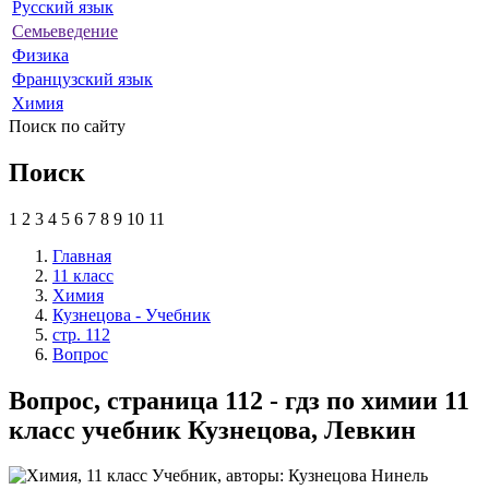
Русский язык
Семьеведение
Физика
Французский язык
Химия
Поиск по сайту
Поиск
1
2
3
4
5
6
7
8
9
10
11
Главная
11 класс
Химия
Кузнецова - Учебник
стр. 112
Вопрос
Вопрос, страница 112 - гдз по химии 11
класс учебник Кузнецова, Левкин