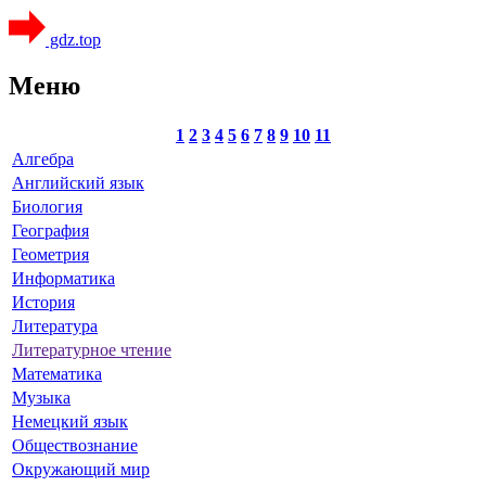
gdz.top
Меню
1
2
3
4
5
6
7
8
9
10
11
Алгебра
Английский язык
Биология
География
Геометрия
Информатика
История
Литература
Литературное чтение
Математика
Музыка
Немецкий язык
Обществознание
Окружающий мир