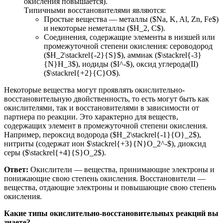
окисления повышается).
Типичными восстановителями являются:
Простые вещества — металлы ($Na, K, Al, Zn, Fe$)
и некоторые неметаллы ($H_2, C$).
Соединения, содержащие элементы в низшей или
промежуточной степени окисления: сероводород
($H_2\stackrel{-2}{S}$), аммиак ($\stackrel{-3}
{N}H_3$), иодиды ($I^-$), оксид углерода(II)
($\stackrel{+2}{C}O$).
Некоторые вещества могут проявлять окислительно-
восстановительную двойственность, то есть могут быть как
окислителями, так и восстановителями в зависимости от
партнера по реакции. Это характерно для веществ,
содержащих элемент в промежуточной степени окисления.
Например, пероксид водорода ($H_2\stackrel{-1}{O}_2$),
нитриты (содержат ион $\stackrel{+3}{N}O_2^-$), диоксид
серы ($\stackrel{+4}{S}O_2$).
Ответ:
Окислители — вещества, принимающие электроны и
понижающие свою степень окисления. Восстановители —
вещества, отдающие электроны и повышающие свою степень
окисления.
Какие типы окислительно-восстановительных реакций вы
знаете?