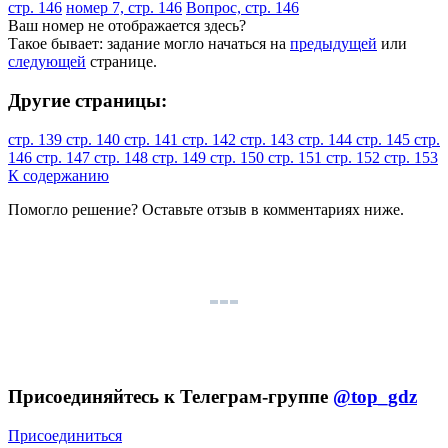
стр. 146
номер 7, стр. 146
Вопрос, стр. 146
Ваш номер не отображается здесь?
Такое бывает: задание могло начаться на
предыдущей
или
следующей
странице.
Другие страницы:
стр. 139
стр. 140
стр. 141
стр. 142
стр. 143
стр. 144
стр. 145
стр.
146
стр. 147
стр. 148
стр. 149
стр. 150
стр. 151
стр. 152
стр. 153
К содержанию
Помогло решение? Оставьте
отзыв
в комментариях ниже.
Присоединяйтесь к Телеграм-группе
@top_gdz
Присоединиться