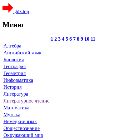
gdz.top
Меню
1
2
3
4
5
6
7
8
9
10
11
Алгебра
Английский язык
Биология
География
Геометрия
Информатика
История
Литература
Литературное чтение
Математика
Музыка
Немецкий язык
Обществознание
Окружающий мир