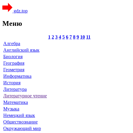
gdz.top
Меню
1
2
3
4
5
6
7
8
9
10
11
Алгебра
Английский язык
Биология
География
Геометрия
Информатика
История
Литература
Литературное чтение
Математика
Музыка
Немецкий язык
Обществознание
Окружающий мир