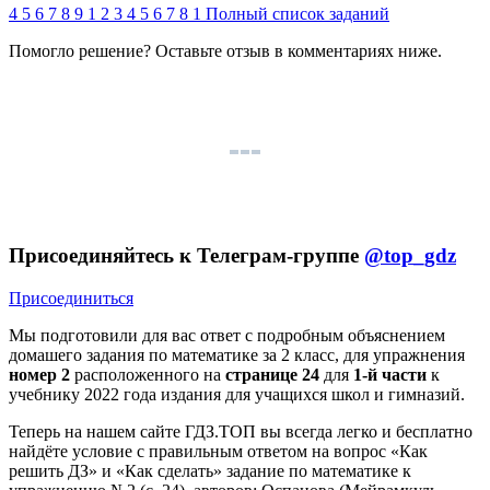
4
5
6
7
8
9
1
2
3
4
5
6
7
8
1
Полный список заданий
Помогло решение? Оставьте
отзыв
в комментариях ниже.
Присоединяйтесь к Телеграм-группе
@top_gdz
Присоединиться
Мы подготовили для вас ответ c подробным объяснением
домашего задания по математике за 2 класс, для упражнения
номер 2
расположенного на
странице 24
для
1-й части
к
учебнику 2022 года издания для учащихся школ и гимназий.
Теперь на нашем сайте ГДЗ.ТОП вы всегда легко и бесплатно
найдёте условие с правильным ответом на вопрос «Как
решить ДЗ» и «Как сделать» задание по математике к