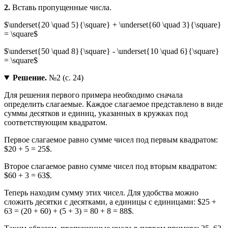
2.
Вставь пропущенные числа.
$\underset{20 \quad 5}{\square} + \underset{60 \quad 3}{\square}
= \square$
$\underset{50 \quad 8}{\square} - \underset{10 \quad 6}{\square}
= \square$
Решение.
№2 (с. 24)
Для решения первого примера необходимо сначала
определить слагаемые. Каждое слагаемое представлено в виде
суммы десятков и единиц, указанных в кружках под
соответствующим квадратом.
Первое слагаемое равно сумме чисел под первым квадратом:
$20 + 5 = 25$.
Второе слагаемое равно сумме чисел под вторым квадратом:
$60 + 3 = 63$.
Теперь находим сумму этих чисел. Для удобства можно
сложить десятки с десятками, а единицы с единицами: $25 +
63 = (20 + 60) + (5 + 3) = 80 + 8 = 88$.