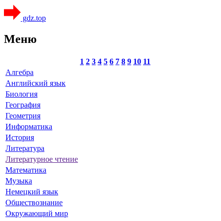
gdz.top
Меню
1
2
3
4
5
6
7
8
9
10
11
Алгебра
Английский язык
Биология
География
Геометрия
Информатика
История
Литература
Литературное чтение
Математика
Музыка
Немецкий язык
Обществознание
Окружающий мир