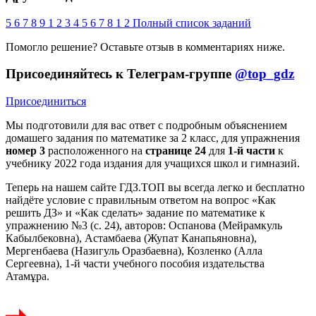
5
6
7
8
9
1
2
3
4
5
6
7
8
1
2
Полный список заданий
Помогло решение? Оставьте
отзыв
в комментариях ниже.
Присоединяйтесь к Телеграм-группе
@top_gdz
Присоединиться
Мы подготовили для вас ответ c подробным объяснением
домашего задания по математике за 2 класс, для упражнения
номер 3
расположенного на
странице 24
для
1-й части
к
учебнику 2022 года издания для учащихся школ и гимназий.
Теперь на нашем сайте ГДЗ.ТОП вы всегда легко и бесплатно
найдёте условие с правильным ответом на вопрос «Как
решить ДЗ» и «Как сделать» задание по математике к
упражнению №3 (с. 24), авторов: Оспанова (Мейрамкуль
Кабылбековна), Астамбаева (Жупат Канапьяновна),
Мергенбаева (Назигуль Оразбаевна), Козленко (Алла
Сергеевна), 1-й части учебного пособия издательства
Атамұра.