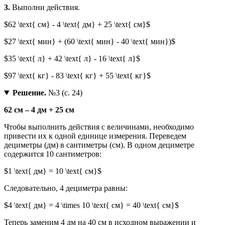
3.
Выполни действия.
$62 \text{ см} - 4 \text{ дм} + 25 \text{ см}$
$27 \text{ мин} + (60 \text{ мин} - 40 \text{ мин})$
$35 \text{ л} + 42 \text{ л} - 16 \text{ л}$
$97 \text{ кг} - 83 \text{ кг} + 55 \text{ кг}$
Решение.
№3 (с. 24)
62 см – 4 дм + 25 см
Чтобы выполнить действия с величинами, необходимо
привести их к одной единице измерения. Переведем
дециметры (дм) в сантиметры (см). В одном дециметре
содержится 10 сантиметров:
$1 \text{ дм} = 10 \text{ см}$
Следовательно, 4 дециметра равны:
$4 \text{ дм} = 4 \times 10 \text{ см} = 40 \text{ см}$
Теперь заменим 4 дм на 40 см в исходном выражении и