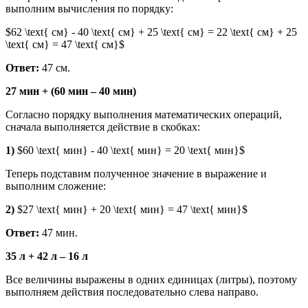
выполним вычисления по порядку:
$62 \text{ см} - 40 \text{ см} + 25 \text{ см} = 22 \text{ см} + 25
\text{ см} = 47 \text{ см}$
Ответ:
47 см.
27 мин + (60 мин – 40 мин)
Согласно порядку выполнения математических операций,
сначала выполняется действие в скобках:
1)
$60 \text{ мин} - 40 \text{ мин} = 20 \text{ мин}$
Теперь подставим полученное значение в выражение и
выполним сложение:
2)
$27 \text{ мин} + 20 \text{ мин} = 47 \text{ мин}$
Ответ:
47 мин.
35 л + 42 л – 16 л
Все величины выражены в одних единицах (литры), поэтому
выполняем действия последовательно слева направо.