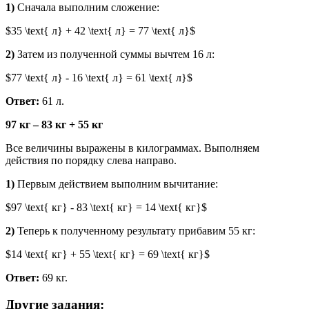
1)
Сначала выполним сложение:
$35 \text{ л} + 42 \text{ л} = 77 \text{ л}$
2)
Затем из полученной суммы вычтем 16 л:
$77 \text{ л} - 16 \text{ л} = 61 \text{ л}$
Ответ:
61 л.
97 кг – 83 кг + 55 кг
Все величины выражены в килограммах. Выполняем
действия по порядку слева направо.
1)
Первым действием выполним вычитание:
$97 \text{ кг} - 83 \text{ кг} = 14 \text{ кг}$
2)
Теперь к полученному результату прибавим 55 кг:
$14 \text{ кг} + 55 \text{ кг} = 69 \text{ кг}$
Ответ:
69 кг.
Другие задания: