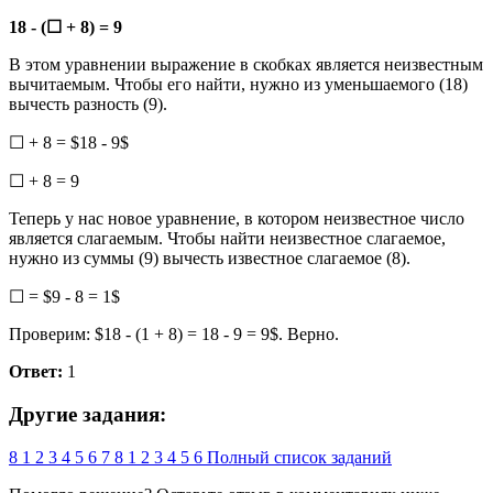
18 - (☐ + 8) = 9
В этом уравнении выражение в скобках является неизвестным
вычитаемым. Чтобы его найти, нужно из уменьшаемого (18)
вычесть разность (9).
☐ + 8 = $18 - 9$
☐ + 8 = 9
Теперь у нас новое уравнение, в котором неизвестное число
является слагаемым. Чтобы найти неизвестное слагаемое,
нужно из суммы (9) вычесть известное слагаемое (8).
☐ = $9 - 8 = 1$
Проверим: $18 - (1 + 8) = 18 - 9 = 9$. Верно.
Ответ:
1
Другие задания:
8
1
2
3
4
5
6
7
8
1
2
3
4
5
6
Полный список заданий