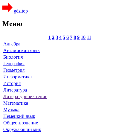
gdz.top
Меню
1
2
3
4
5
6
7
8
9
10
11
Алгебра
Английский язык
Биология
География
Геометрия
Информатика
История
Литература
Литературное чтение
Математика
Музыка
Немецкий язык
Обществознание
Окружающий мир