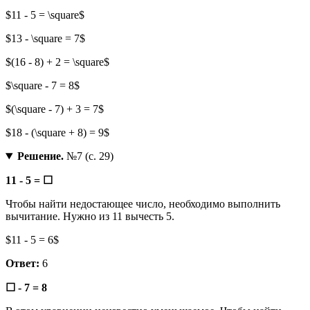
$11 - 5 = \square$
$13 - \square = 7$
$(16 - 8) + 2 = \square$
$\square - 7 = 8$
$(\square - 7) + 3 = 7$
$18 - (\square + 8) = 9$
Решение.
№7 (с. 29)
11 - 5 = ☐
Чтобы найти недостающее число, необходимо выполнить
вычитание. Нужно из 11 вычесть 5.
$11 - 5 = 6$
Ответ:
6
☐ - 7 = 8