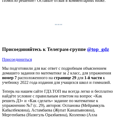
Помогло решение? Оставьте
отзыв
в комментариях ниже.
Присоединяйтесь к Телеграм-группе
@top_gdz
Присоединиться
Мы подготовили для вас ответ c подробным объяснением
домашего задания по математике за 2 класс, для упражнения
номер 7
расположенного на
странице 29
для
1-й части
к
учебнику 2022 года издания для учащихся школ и гимназий.
Теперь на нашем сайте ГДЗ.ТОП вы всегда легко и бесплатно
найдёте условие с правильным ответом на вопрос «Как
решить ДЗ» и «Как сделать» задание по математике к
упражнению №7 (с. 29), авторов: Оспанова (Мейрамкуль
Кабылбековна), Астамбаева (Жупат Канапьяновна),
Мергенбаева (Назигуль Оразбаевна), Козленко (Алла