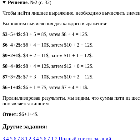
Решение.
№2 (с. 32)
Чтобы найти лишнее выражение, необходимо вычислить значен
Выполним вычисления для каждого выражения:
$3+5+4$
: $3 + 5 = 8$, затем $8 + 4 = 12$.
$6+4+2$
: $6 + 4 = 10$, затем $10 + 2 = 12$.
$9+2+1$
: $9 + 2 = 11$, затем $11 + 1 = 12$.
$8+4+0$
: $8 + 4 = 12$, затем $12 + 0 = 12$.
$7+3+2$
: $7 + 3 = 10$, затем $10 + 2 = 12$.
$6+1+4$
: $6 + 1 = 7$, затем $7 + 4 = 11$.
Проанализировав результаты, мы видим, что сумма пяти из шес
оно является лишним.
Ответ:
$6+1+4$.
Другие задания:
3
4
5
6
7
8
1
2
3
4
5
6
7
1
2
Полный список заданий