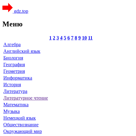
gdz.top
Меню
1
2
3
4
5
6
7
8
9
10
11
Алгебра
Английский язык
Биология
География
Геометрия
Информатика
История
Литература
Литературное чтение
Математика
Музыка
Немецкий язык
Обществознание
Окружающий мир