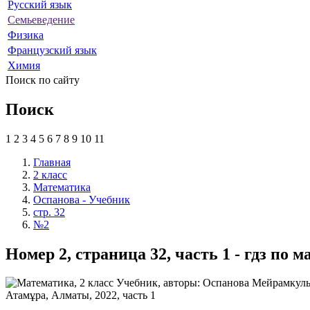
Русский язык
Семьеведение
Физика
Французский язык
Химия
Поиск по сайту
Поиск
1
2
3
4
5
6
7
8
9
10
11
Главная
2 класс
Математика
Оспанова - Учебник
стр. 32
№2
Номер 2, страница 32, часть 1 - гдз по