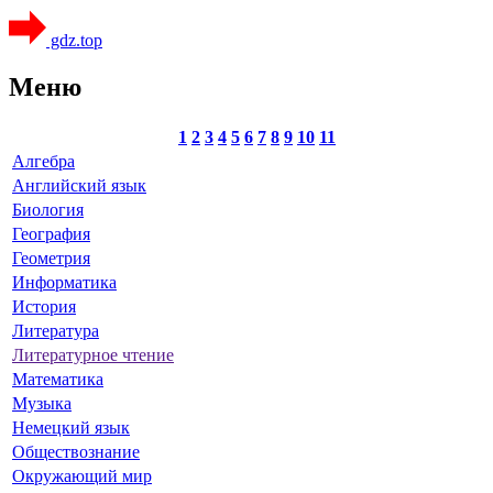
gdz.top
Меню
1
2
3
4
5
6
7
8
9
10
11
Алгебра
Английский язык
Биология
География
Геометрия
Информатика
История
Литература
Литературное чтение
Математика
Музыка
Немецкий язык
Обществознание
Окружающий мир