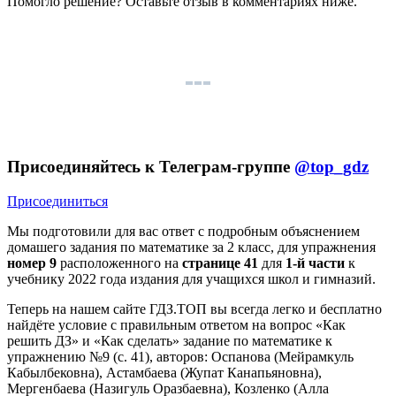
Помогло решение? Оставьте
отзыв
в комментариях ниже.
Присоединяйтесь к Телеграм-группе
@top_gdz
Присоединиться
Мы подготовили для вас ответ c подробным объяснением
домашего задания по математике за 2 класс, для упражнения
номер 9
расположенного на
странице 41
для
1-й части
к
учебнику 2022 года издания для учащихся школ и гимназий.
Теперь на нашем сайте ГДЗ.ТОП вы всегда легко и бесплатно
найдёте условие с правильным ответом на вопрос «Как
решить ДЗ» и «Как сделать» задание по математике к
упражнению №9 (с. 41), авторов: Оспанова (Мейрамкуль
Кабылбековна), Астамбаева (Жупат Канапьяновна),
Мергенбаева (Назигуль Оразбаевна), Козленко (Алла