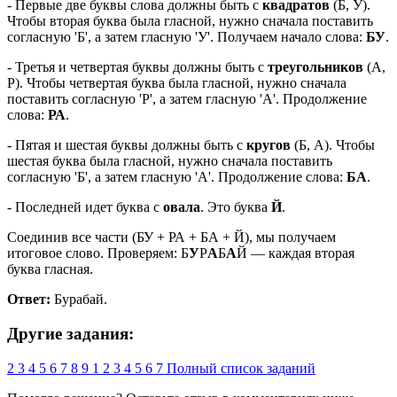
- Первые две буквы слова должны быть с
квадратов
(Б, У).
Чтобы вторая буква была гласной, нужно сначала поставить
согласную 'Б', а затем гласную 'У'. Получаем начало слова:
БУ
.
- Третья и четвертая буквы должны быть с
треугольников
(А,
Р). Чтобы четвертая буква была гласной, нужно сначала
поставить согласную 'Р', а затем гласную 'А'. Продолжение
слова:
РА
.
- Пятая и шестая буквы должны быть с
кругов
(Б, А). Чтобы
шестая буква была гласной, нужно сначала поставить
согласную 'Б', а затем гласную 'А'. Продолжение слова:
БА
.
- Последней идет буква с
овала
. Это буква
Й
.
Соединив все части (БУ + РА + БА + Й), мы получаем
итоговое слово. Проверяем: Б
У
Р
А
Б
А
Й — каждая вторая
буква гласная.
Ответ:
Бурабай.
Другие задания:
2
3
4
5
6
7
8
9
1
2
3
4
5
6
7
Полный список заданий