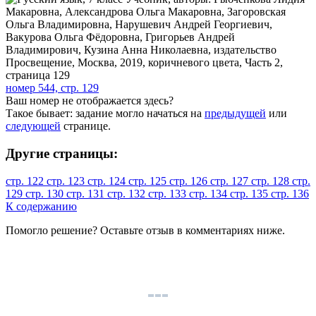
номер 544, стр. 129
Ваш номер не отображается здесь?
Такое бывает: задание могло начаться на
предыдущей
или
следующей
странице.
Другие страницы:
стр. 122
стр. 123
стр. 124
стр. 125
стр. 126
стр. 127
стр. 128
стр.
129
стр. 130
стр. 131
стр. 132
стр. 133
стр. 134
стр. 135
стр. 136
К содержанию
Помогло решение? Оставьте
отзыв
в комментариях ниже.