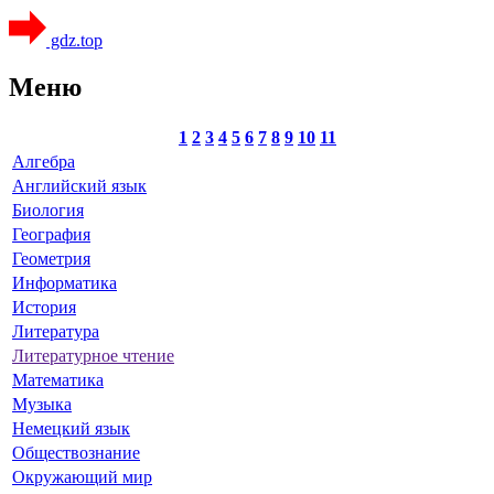
gdz.top
Меню
1
2
3
4
5
6
7
8
9
10
11
Алгебра
Английский язык
Биология
География
Геометрия
Информатика
История
Литература
Литературное чтение
Математика
Музыка
Немецкий язык
Обществознание
Окружающий мир