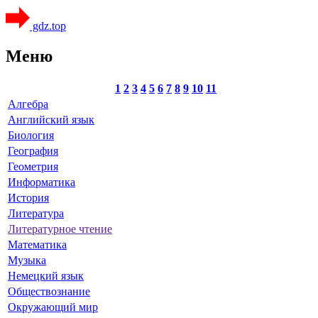
gdz.top
Меню
1
2
3
4
5
6
7
8
9
10
11
Алгебра
Английский язык
Биология
География
Геометрия
Информатика
История
Литература
Литературное чтение
Математика
Музыка
Немецкий язык
Обществознание
Окружающий мир