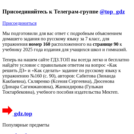
Присоединяйтесь к Телеграм-группе
@top_gdz
Присоединиться
Мы подготовили для вас ответ c подробным объяснением
домашего задания по русскому языку за 7 класс, для
упражнения
номер 160
расположенного на
странице 90
к
учебнику 2025 года издания для учащихся школ и гимназий.
Теперь на нашем сайте ГДЗ.ТОП вы всегда легко и бесплатно
найдёте условие с правильным ответом на вопрос «Как
решить ДЗ» и «Как сделать» задание по русскому языку к
упражнению №160 (с. 90), авторов: Сабитова (Зинаида
Какбаевна), Скляренко (Ксения Сергеевна), Дюсенова
(Динара Сагимжановна), Жанкидирова (Гульжан
Токтарбековна), учебного пособия издательства Мектеп.
gdz.top
Популярные предметы