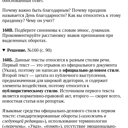
обоснованный ответ.
Почему важно быть благодарным? Почему праздник
называется День благодарности? Как вы относитесь к этому
празднику? Чему он учит?
160В.
Подберите синонимы к словам
этнос
,
гуманизм
.
Прокомментируйте расстановку знаков препинания при
выделенных оборотах.
Решение.
№160 (с. 90)
160Б.
Данные тексты относятся к разным стилям речи.
Первый текст — это отрывок из официального документа
(Указа), поэтому он написан в
официально-деловом стиле
.
Второй текст — цитата из публичного выступления,
предназначенная для широкой аудитории, и содержит
элементы воздействия, поэтому относится к
публицистическому стилю
. Источником первого текста
является нормативно-правовой акт, второго — скорее всего,
новостная статья или репортаж.
Языковые средства официально-делового стиля в первом
тексте: стандартизированные обороты (
«изложить в
следующей редакции»
), использование терминологии
(
«перечень», «Указ», «пункт»
), отсутствие эмоционально-