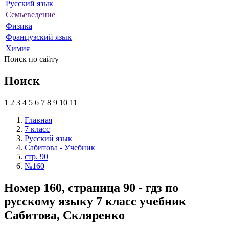
Русский язык
Семьеведение
Физика
Французский язык
Химия
Поиск по сайту
Поиск
1
2
3
4
5
6
7
8
9
10
11
Главная
7 класс
Русский язык
Сабитова - Учебник
стр. 90
№160
Номер 160, страница 90 - гдз по
русскому языку 7 класс учебник
Сабитова, Скляренко