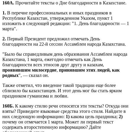
160А.
Прочитайте тексты о Дне благодарности в Казахстане.
1.
В перечне профессиональных и иных праздников в
Республике Казахстан, утвержденном Указом, пункт 1
изложить в следующей редакции: "1. День благодарности — 1
марта".
2.
Первый Президент предложил отмечать День
благодарности на 22-й сессии Ассамблеи народа Казахстана.
"Было бы справедливым день образования Ассамблеи народа
Казахстана, 1 марта, ежегодно отмечать как День
благодарности всех этносов друг другу и казахам,
проявившим милосердие
,
принявшим этих людей, как
родных
", — сказал он.
Также отметил, что введение такой традиции еще более
сблизило бы казахстанцев. И этот день мог бы стать ярким
праздником гуманизма и любви.
160Б.
К какому стилю речи относятся эти тексты? Откуда они
взяты? Приведите языковые средства этого стиля. Найдите в
них следующую информацию:
1)
какова цель праздника;
2)
почему он отмечается 1 марта. Может ли первый текст
содержать второстепенную информацию? Дайте