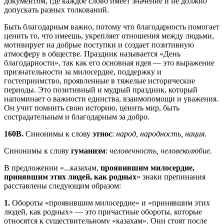
документом, где каждое слово имеет значение и не должно
допускать разных толкований.
Быть благодарным важно, потому что благодарность помогает
ценить то, что имеешь, укрепляет отношения между людьми,
мотивирует на добрые поступки и создает позитивную
атмосферу в обществе. Праздник называется «День
благодарности», так как его основная идея — это выражение
признательности за милосердие, поддержку и
гостеприимство, проявленные в тяжелые исторические
периоды. Это позитивный и мудрый праздник, который
напоминает о важности единства, взаимопомощи и уважения.
Он учит помнить свою историю, ценить мир, быть
сострадательным и благодарным за добро.
160В.
Синонимы к слову
этнос
:
народ, народность, нация.
Синонимы к слову
гуманизм
:
человечность, человеколюбие.
В предложении «...казахам,
проявившим милосердие,
принявшим этих людей, как родных
» знаки препинания
расставлены следующим образом:
1.
Обороты «проявившим милосердие» и «принявшим этих
людей, как родных» — это причастные обороты, которые
относятся к существительному «казахам». Они стоят после