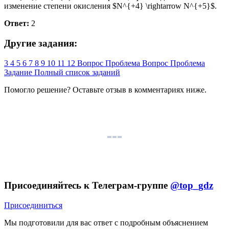
изменение степени окисления $N^{+4} \rightarrow N^{+5}$.
Ответ:
2
Другие задания:
3
4
5
6
7
8
9
10
11
12
Вопрос
Проблема
Вопрос
Проблема
Задание
Полный список заданий
Помогло решение? Оставьте
отзыв
в комментариях ниже.
Присоединяйтесь к Телеграм-группе
@top_gdz
Присоединиться
Мы подготовили для вас ответ c подробным объяснением