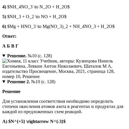
4)
$NH_4NO_3 \to N_2O + H_2O$
5)
$NH_3 + O_2 \to NO + H_2O$
6)
$Mg + HNO_3 \to Mg(NO_3)_2 + NH_4NO_3 + H_2O$
Ответ:
А
Б
В
Г
Решение.
№10 (с. 128)
Решение 2.
№10 (с. 128)
Решение
Для установления соответствия необходимо определить
степени окисления атомов азота в реагентах и продуктах для
каждой из предложенных схем реакций.
А) $N^{+5} \rightarrow N^{-3}$