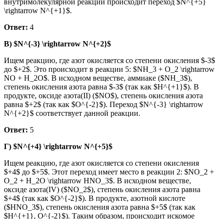
внутримолекулярной реакции происходит переход $N^{+5}
\rightarrow N^{+1}$.
Ответ:
4
В) $N^{-3} \rightarrow N^{+2}$
Ищем реакцию, где азот окисляется со степени окисления $-3$
до $+2$. Это происходит в реакции 5: $NH_3 + O_2 \rightarrow
NO + H_2O$. В исходном веществе, аммиаке ($NH_3$),
степень окисления азота равна $-3$ (так как $H^{+1}$). В
продукте, оксиде азота(II) ($NO$), степень окисления азота
равна $+2$ (так как $O^{-2}$). Переход $N^{-3} \rightarrow
N^{+2}$ соответствует данной реакции.
Ответ:
5
Г) $N^{+4} \rightarrow N^{+5}$
Ищем реакцию, где азот окисляется со степени окисления
$+4$ до $+5$. Этот переход имеет место в реакции 2: $NO_2 +
O_2 + H_2O \rightarrow HNO_3$. В исходном веществе,
оксиде азота(IV) ($NO_2$), степень окисления азота равна
$+4$ (так как $O^{-2}$). В продукте, азотной кислоте
($HNO_3$), степень окисления азота равна $+5$ (так как
$H^{+1}, O^{-2}$). Таким образом, происходит искомое