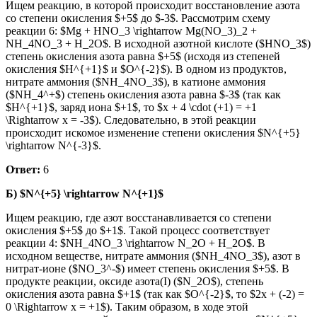
Ищем реакцию, в которой происходит восстановление азота
со степени окисления $+5$ до $-3$. Рассмотрим схему
реакции 6: $Mg + HNO_3 \rightarrow Mg(NO_3)_2 +
NH_4NO_3 + H_2O$. В исходной азотной кислоте ($HNO_3$)
степень окисления азота равна $+5$ (исходя из степеней
окисления $H^{+1}$ и $O^{-2}$). В одном из продуктов,
нитрате аммония ($NH_4NO_3$), в катионе аммония
($NH_4^+$) степень окисления азота равна $-3$ (так как
$H^{+1}$, заряд иона $+1$, то $x + 4 \cdot (+1) = +1
\Rightarrow x = -3$). Следовательно, в этой реакции
происходит искомое изменение степени окисления $N^{+5}
\rightarrow N^{-3}$.
Ответ:
6
Б) $N^{+5} \rightarrow N^{+1}$
Ищем реакцию, где азот восстанавливается со степени
окисления $+5$ до $+1$. Такой процесс соответствует
реакции 4: $NH_4NO_3 \rightarrow N_2O + H_2O$. В
исходном веществе, нитрате аммония ($NH_4NO_3$), азот в
нитрат-ионе ($NO_3^-$) имеет степень окисления $+5$. В
продукте реакции, оксиде азота(I) ($N_2O$), степень
окисления азота равна $+1$ (так как $O^{-2}$, то $2x + (-2) =
0 \Rightarrow x = +1$). Таким образом, в ходе этой