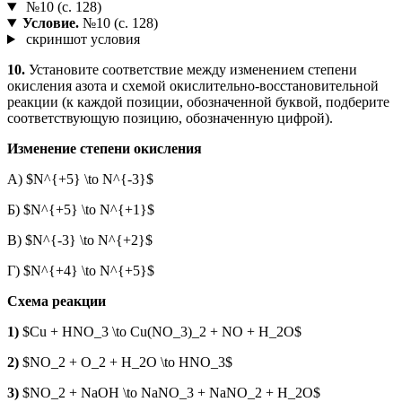
№10 (с. 128)
Условие.
№10 (с. 128)
скриншот условия
10.
Установите соответствие между изменением степени
окисления азота и схемой окислительно-восстановительной
реакции (к каждой позиции, обозначенной буквой, подберите
соответствующую позицию, обозначенную цифрой).
Изменение степени окисления
А) $N^{+5} \to N^{-3}$
Б) $N^{+5} \to N^{+1}$
В) $N^{-3} \to N^{+2}$
Г) $N^{+4} \to N^{+5}$
Схема реакции
1)
$Cu + HNO_3 \to Cu(NO_3)_2 + NO + H_2O$
2)
$NO_2 + O_2 + H_2O \to HNO_3$
3)
$NO_2 + NaOH \to NaNO_3 + NaNO_2 + H_2O$