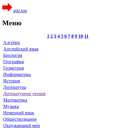
gdz.top
Меню
1
2
3
4
5
6
7
8
9
10
11
Алгебра
Английский язык
Биология
География
Геометрия
Информатика
История
Литература
Литературное чтение
Математика
Музыка
Немецкий язык
Обществознание
Окружающий мир