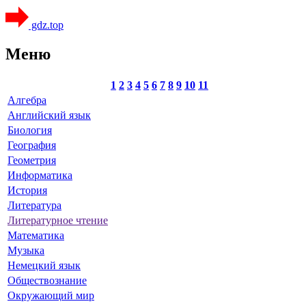
gdz.top
Меню
1
2
3
4
5
6
7
8
9
10
11
Алгебра
Английский язык
Биология
География
Геометрия
Информатика
История
Литература
Литературное чтение
Математика
Музыка
Немецкий язык
Обществознание
Окружающий мир