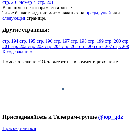
стр. 201
номер 7, стр. 201
Ваш номер не отображается здесь?
Такое бывает: задание могло начаться на
предыдущей
или
следующей
странице.
Другие страницы:
стр. 194
стр. 195
стр. 196
стр. 197
стр. 198
стр. 199
стр. 200
стр.
201
стр. 202
стр. 203
стр. 204
стр. 205
стр. 206
стр. 207
стр. 208
К содержанию
Помогло решение? Оставьте
отзыв
в комментариях ниже.
Присоединяйтесь к Телеграм-группе
@top_gdz
Присоединиться