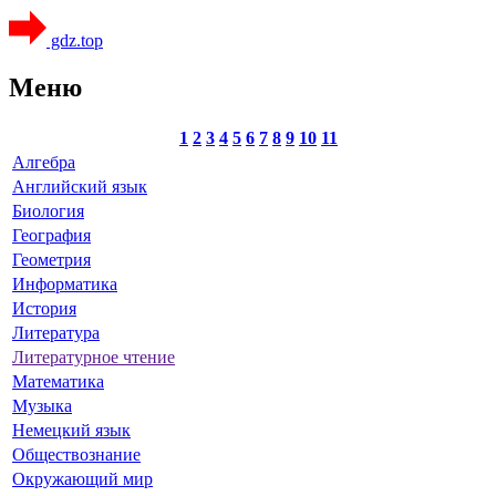
gdz.top
Меню
1
2
3
4
5
6
7
8
9
10
11
Алгебра
Английский язык
Биология
География
Геометрия
Информатика
История
Литература
Литературное чтение
Математика
Музыка
Немецкий язык
Обществознание
Окружающий мир