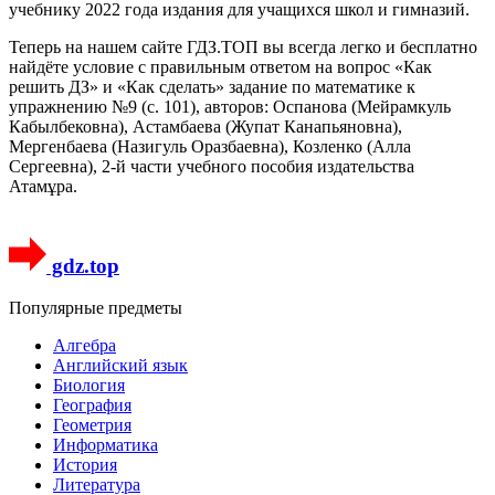
учебнику 2022 года издания для учащихся школ и гимназий.
Теперь на нашем сайте ГДЗ.ТОП вы всегда легко и бесплатно
найдёте условие с правильным ответом на вопрос «Как
решить ДЗ» и «Как сделать» задание по математике к
упражнению №9 (с. 101), авторов: Оспанова (Мейрамкуль
Кабылбековна), Астамбаева (Жупат Канапьяновна),
Мергенбаева (Назигуль Оразбаевна), Козленко (Алла
Сергеевна), 2-й части учебного пособия издательства
Атамұра.
gdz.top
Популярные предметы
Алгебра
Английский язык
Биология
География
Геометрия
Информатика
История
Литература