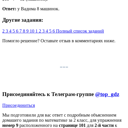
Ответ:
у Вадима 8 машинок.
Другие задания:
2
3
4
5
6
7
8
9
10
1
2
3
4
5
6
Полный список заданий
Помогло решение? Оставьте
отзыв
в комментариях ниже.
Присоединяйтесь к Телеграм-группе
@top_gdz
Присоединиться
Мы подготовили для вас ответ c подробным объяснением
домашего задания по математике за 2 класс, для упражнения
номер 9
расположенного на
странице 101
для
2-й части
к