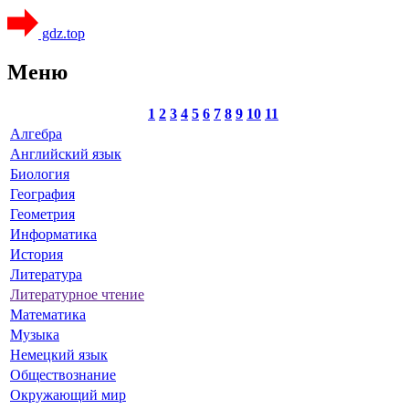
gdz.top
Меню
1
2
3
4
5
6
7
8
9
10
11
Алгебра
Английский язык
Биология
География
Геометрия
Информатика
История
Литература
Литературное чтение
Математика
Музыка
Немецкий язык
Обществознание
Окружающий мир