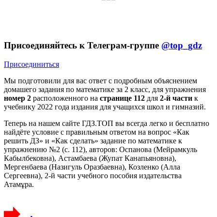
Присоединяйтесь к Телеграм-группе
@top_gdz
Присоединиться
Мы подготовили для вас ответ c подробным объяснением
домашего задания по математике за 2 класс, для упражнения
номер 2
расположенного на
странице 112
для
2-й части
к
учебнику 2022 года издания для учащихся школ и гимназий.
Теперь на нашем сайте ГДЗ.ТОП вы всегда легко и бесплатно
найдёте условие с правильным ответом на вопрос «Как
решить ДЗ» и «Как сделать» задание по математике к
упражнению №2 (с. 112), авторов: Оспанова (Мейрамкуль
Кабылбековна), Астамбаева (Жупат Канапьяновна),
Мергенбаева (Назигуль Оразбаевна), Козленко (Алла
Сергеевна), 2-й части учебного пособия издательства
Атамұра.