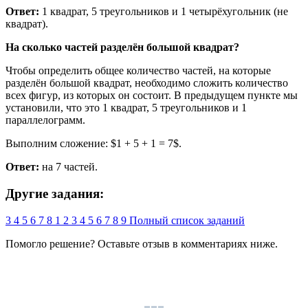
Ответ:
1 квадрат, 5 треугольников и 1 четырёхугольник (не
квадрат).
На сколько частей разделён большой квадрат?
Чтобы определить общее количество частей, на которые
разделён большой квадрат, необходимо сложить количество
всех фигур, из которых он состоит. В предыдущем пункте мы
установили, что это 1 квадрат, 5 треугольников и 1
параллелограмм.
Выполним сложение: $1 + 5 + 1 = 7$.
Ответ:
на 7 частей.
Другие задания:
3
4
5
6
7
8
1
2
3
4
5
6
7
8
9
Полный список заданий
Помогло решение? Оставьте
отзыв
в комментариях ниже.