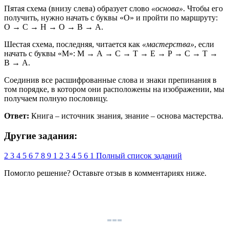
Пятая схема (внизу слева) образует слово
«основа»
. Чтобы его
получить, нужно начать с буквы «О» и пройти по маршруту:
О → С → Н → О → В → А.
Шестая схема, последняя, читается как
«мастерства»
, если
начать с буквы «М»: М → А → С → Т → Е → Р → С → Т →
В → А.
Соединив все расшифрованные слова и знаки препинания в
том порядке, в котором они расположены на изображении, мы
получаем полную пословицу.
Ответ:
Книга – источник знания, знание – основа мастерства.
Другие задания:
2
3
4
5
6
7
8
9
1
2
3
4
5
6
1
Полный список заданий
Помогло решение? Оставьте
отзыв
в комментариях ниже.