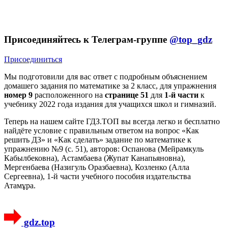
Присоединяйтесь к Телеграм-группе
@top_gdz
Присоединиться
Мы подготовили для вас ответ c подробным объяснением
домашего задания по математике за 2 класс, для упражнения
номер 9
расположенного на
странице 51
для
1-й части
к
учебнику 2022 года издания для учащихся школ и гимназий.
Теперь на нашем сайте ГДЗ.ТОП вы всегда легко и бесплатно
найдёте условие с правильным ответом на вопрос «Как
решить ДЗ» и «Как сделать» задание по математике к
упражнению №9 (с. 51), авторов: Оспанова (Мейрамкуль
Кабылбековна), Астамбаева (Жупат Канапьяновна),
Мергенбаева (Назигуль Оразбаевна), Козленко (Алла
Сергеевна), 1-й части учебного пособия издательства
Атамұра.
gdz.top