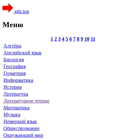
gdz.top
Меню
1
2
3
4
5
6
7
8
9
10
11
Алгебра
Английский язык
Биология
География
Геометрия
Информатика
История
Литература
Литературное чтение
Математика
Музыка
Немецкий язык
Обществознание
Окружающий мир