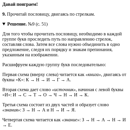
Давай поиграем!
9.
Прочитай пословицу, двигаясь по стрелкам.
Решение.
№9 (с. 51)
Для того чтобы прочитать пословицу, необходимо в каждой
группе букв проследить путь по направлению стрелок,
составляя слова. Затем все слова нужно объединить в одно
предложение, следуя их порядку и знакам препинания,
указанным на изображении.
Расшифруем каждую группу букв последовательно:
Первая схема (вверху слева) читается как
«книга»
, двигаясь от
буквы «К»: К → Н → И → Г → А.
Вторая схема дает слово
«источник»
, начиная с левой буквы
«И»: И → С → Т → О → Ч → Н → И → К.
Третья схема состоит из двух частей и образует слово
«знания»
: З → Н → А и Н → И → Я.
Четвертая схема читается как
«знание»
: З → Н → А → Н → И
→ Е.