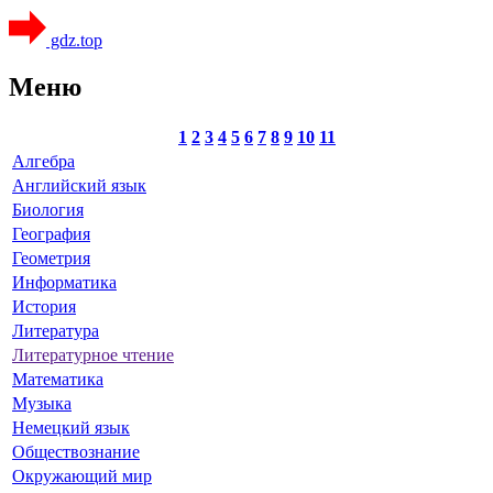
gdz.top
Меню
1
2
3
4
5
6
7
8
9
10
11
Алгебра
Английский язык
Биология
География
Геометрия
Информатика
История
Литература
Литературное чтение
Математика
Музыка
Немецкий язык
Обществознание
Окружающий мир