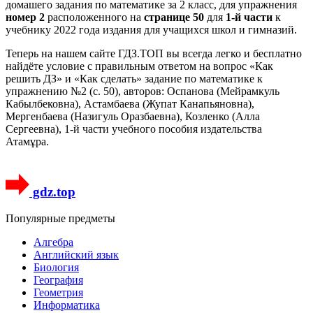
домашего задания по математике за 2 класс, для упражнения
номер 2
расположенного на
странице 50
для
1-й части
к
учебнику 2022 года издания для учащихся школ и гимназий.
Теперь на нашем сайте ГДЗ.ТОП вы всегда легко и бесплатно
найдёте условие с правильным ответом на вопрос «Как
решить ДЗ» и «Как сделать» задание по математике к
упражнению №2 (с. 50), авторов: Оспанова (Мейрамкуль
Кабылбековна), Астамбаева (Жупат Канапьяновна),
Мергенбаева (Назигуль Оразбаевна), Козленко (Алла
Сергеевна), 1-й части учебного пособия издательства
Атамұра.
gdz.top
Популярные предметы
Алгебра
Английский язык
Биология
География
Геометрия
Информатика