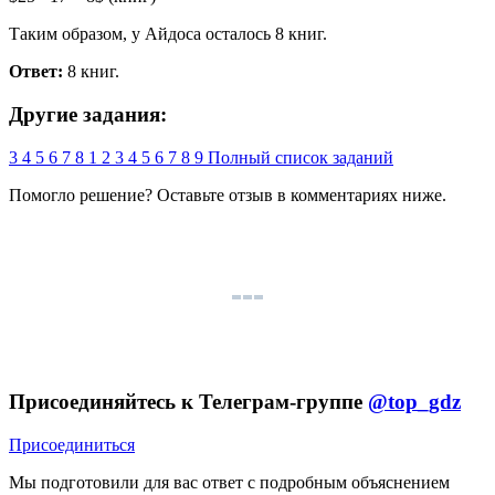
Таким образом, у Айдоса осталось 8 книг.
Ответ:
8 книг.
Другие задания:
3
4
5
6
7
8
1
2
3
4
5
6
7
8
9
Полный список заданий
Помогло решение? Оставьте
отзыв
в комментариях ниже.
Присоединяйтесь к Телеграм-группе
@top_gdz
Присоединиться
Мы подготовили для вас ответ c подробным объяснением