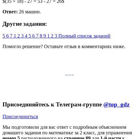
$(35 + 18) - 27 = 53 - 27 = 26$
Ответ:
26 машин.
Другие задания:
5
6
7
1
2
3
4
5
6
7
8
9
1
2
3
Полный список заданий
Помогло решение? Оставьте
отзыв
в комментариях ниже.
Присоединяйтесь к Телеграм-группе
@top_gdz
Присоединиться
Мы подготовили для вас ответ c подробным объяснением
домашего задания по математике за 2 класс, для упражнения
номер 5
расположенного на
странице 89
для
1-й части
к