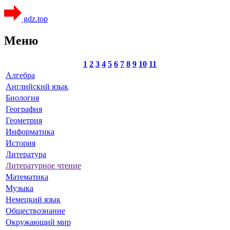
gdz.top
Меню
1
2
3
4
5
6
7
8
9
10
11
Алгебра
Английский язык
Биология
География
Геометрия
Информатика
История
Литература
Литературное чтение
Математика
Музыка
Немецкий язык
Обществознание
Окружающий мир