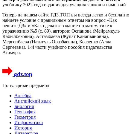
учебнику 2022 года издания для учащихся школ и гимназий.
Теперь на нашем сайте ГДЗ.ТОП вы всегда легко и бесплатно
найдёте условие с правильным ответом на вопрос «Как
решить ДЗ» и «Как сделать» задание по математике к
упражнению №5 (с. 89), авторов: Оспанова (Мейрамкуль
Кабылбековна), Астамбаева (Жупат Канапьяновна),
Мергенбаева (Назигуль Оразбаевна), Козленко (Алла
Сергеевна), 1-й части учебного пособия издательства
Атамұра.
gdz.top
Популярные предметы
Алгебра
Английский язык
Биология
География
Геометрия
Информатика
История
Литература