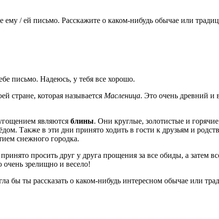
му / ей письмо. Расскажите о каком-нибудь обычае или традиции
ебе письмо. Надеюсь, у тебя все хорошо.
оей стране, которая называется
Масленица
. Это очень древний и
 угощением являются
блины
. Они круглые, золотистые и горячие
дом. Также в эти дни принято ходить в гости к друзьям и родст
тием снежного городка.
принято просить друг у друга прощения за все обиды, а затем в
 очень зрелищно и весело!
гла бы ты рассказать о каком-нибудь интересном обычае или трад