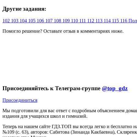
Другие задания:
102
103
104
105
106
107
108
109
110
111
112
113
114
115
116
Пол
Помогло решение? Оставьте
отзыв
в комментариях ниже.
Присоединяйтесь к Телеграм-группе
@top_gdz
Присоединиться
Мы подготовили для вас ответ c подробным объяснением домаш
издания для учащихся школ и гимназий.
Теперь на нашем сайте ГДЗ.ТОП вы всегда легко и бесплатно н
№109 (с. 63), авторов: Сабитова (Зинаида Какбаевна), Скляре