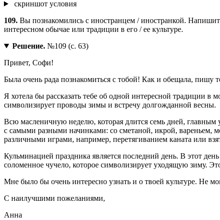
скриншот условия
109.
Вы познакомились с иностранцем / иностранкой. Напишите е
интересном обычае или традиции в его / ее культуре.
Решение.
№109 (с. 63)
Привет, Софи!
Была очень рада познакомиться с тобой! Как и обещала, пишу т
Я хотела бы рассказать тебе об одной интересной традиции в м
символизирует проводы зимы и встречу долгожданной весны.
Всю масленичную неделю, которая длится семь дней, главным
с самыми разными начинками: со сметаной, икрой, вареньем, мё
различными играми, например, перетягиванием каната или взя
Кульминацией праздника является последний день. В этот день 
соломенное чучело, которое символизирует уходящую зиму. Это
Мне было бы очень интересно узнать и о твоей культуре. Не мо
С наилучшими пожеланиями,
Анна