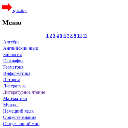
gdz.top
Меню
1
2
3
4
5
6
7
8
9
10
11
Алгебра
Английский язык
Биология
География
Геометрия
Информатика
История
Литература
Литературное чтение
Математика
Музыка
Немецкий язык
Обществознание
Окружающий мир