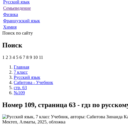
Русский язык
Семьеведение
Физика
Французский язык
Химия
Поиск по сайту
Поиск
1
2
3
4
5
6
7
8
9
10
11
Главная
7 класс
Русский язык
Сабитова - Учебник
стр. 63
№109
Номер 109, страница 63 - гдз по русско