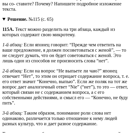
вы со- ставите? Почему? Напишите подробное изложение
текста.
Решение.
№115 (с. 65)
115А.
Текст можно разделить на три абзаца, каждый из
которых содержит свою микротему.
1-й абзац:
Если японец говорит: “Прежде чем ответить на
ваше предложение, я должен посоветоваться с женой”, — то
не следует думать, что он будет советоваться с женой. Это
лишь один из способов не произносить слова “нет”.
2-й абзац:
Если на вопрос “Не выпьете ли чаю?” японец
отвечает “Нет”, то этим он отрицает содержание вопроса, т. е.
его ответ значит “Конечно, выпью”. Если же поляк на тот же
вопрос дает аналогичный ответ “Nie” (“нет”), то это — ответ,
который связан не с содержанием вопроса, а с его
собственными действиями, и смысл его — “Конечно, не буду
пить”.
3-й абзац:
Таким образом, понимание роли слова нет
одинаково, различается только отношение к нему людей
разных культур, что и дает разное содержание.