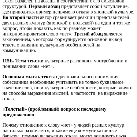
Текст разделен на абзацы в соответствии с его смысловой
структурой.
Первый абзац
представляет собой вступление,
где приводится пример непрямого отказа в японской культуре.
Во второй части
автор сравнивает реакции представителей
двух разных культур (японской и польской) на один и тот же
вопрос, чтобы показать, как по-разному может
интерпретироваться слово «нет».
Третий абзац
является
заключением, в котором формулируется основной вывод
текста о влиянии культурных особенностей на
коммуникацию.
115Б. Тема текста:
культурные различия в употреблении и
понимании слова «нет».
Основная мысль текста:
для правильного понимания
собеседника необходимо учитывать не только буквальное
значение слов, но и культурные особенности, которые влияют
на способы выражения мыслей, в частности, на выражение
отказа.
«Толстый» (проблемный) вопрос к последнему
предложению:
Почему отношение к слову «нет» у людей разных культур
настолько различается, и какие еще коммуникативные
барьеры, помимо выражения отказа, могут возникать из-за