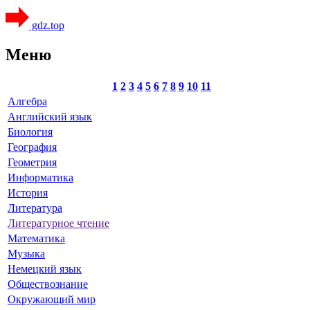
gdz.top
Меню
1
2
3
4
5
6
7
8
9
10
11
Алгебра
Английский язык
Биология
География
Геометрия
Информатика
История
Литература
Литературное чтение
Математика
Музыка
Немецкий язык
Обществознание
Окружающий мир