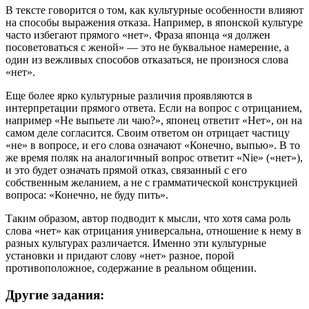
В тексте говорится о том, как культурные особенности влияют
на способы выражения отказа. Например, в японской культуре
часто избегают прямого «нет». Фраза японца «я должен
посоветоваться с женой» — это не буквальное намерение, а
один из вежливых способов отказаться, не произнося слова
«нет».
Еще более ярко культурные различия проявляются в
интерпретации прямого ответа. Если на вопрос с отрицанием,
например «Не выпьете ли чаю?», японец ответит «Нет», он на
самом деле согласится. Своим ответом он отрицает частицу
«не» в вопросе, и его слова означают «Конечно, выпью». В то
же время поляк на аналогичный вопрос ответит «Nie» («нет»),
и это будет означать прямой отказ, связанный с его
собственным желанием, а не с грамматической конструкцией
вопроса: «Конечно, не буду пить».
Таким образом, автор подводит к мысли, что хотя сама роль
слова «нет» как отрицания универсальна, отношение к нему в
разных культурах различается. Именно эти культурные
установки и придают слову «нет» разное, порой
противоположное, содержание в реальном общении.
Другие задания: