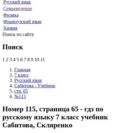
Русский язык
Семьеведение
Физика
Французский язык
Химия
Поиск по сайту
Поиск
1
2
3
4
5
6
7
8
9
10
11
Главная
7 класс
Русский язык
Сабитова - Учебник
стр. 65
№115
Номер 115, страница 65 - гдз по
русскому языку 7 класс учебник
Сабитова, Скляренко