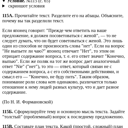
Условие.
№115 (с. 65)
скриншот условия
115А.
Прочитайте текст. Разделите его на абзацы. Объясните,
почему вы так разделили текст.
Если японец говорит: "Прежде чем ответить на ваше
предложение, я должен посоветоваться с женой", — то не
следует думать, что он будет советоваться с женой. Это лишь
один из способов не произносить слова "нет". Если на вопрос
"Не выпьете ли чаю?" японец отвечает "Нет", то этим он
отрицает содержание вопроса, т. е. его ответ значит "Конечно,
выпью". Если же поляк на тот же вопрос дает аналогичный
ответ "Nie" ("нет"), то это — ответ, который связан не с
содержанием вопроса, а с его собственными действиями, и
смысл его — "Конечно, не буду пить". Таким образом,
понимание роли слова
нет
одинаково, различается только
отношение к нему людей разных культур, что и дает разное
содержание.
(По Н. И. Формановской)
115Б.
Сформулируйте тему и основную мысль текста. Задайте
"толстый" (проблемный) вопрос к последнему предложению.
115В.
Составьте план текста. Какой (простой, сложный) план