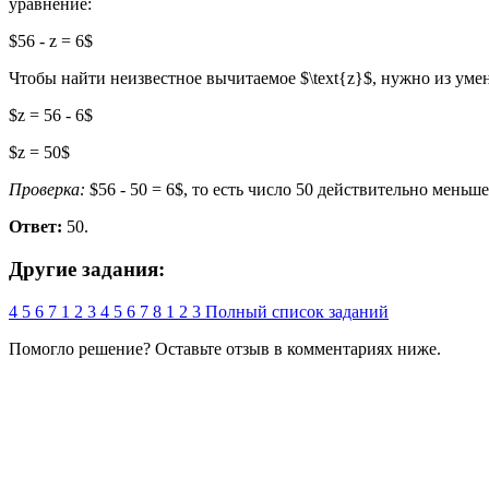
уравнение:
$56 - z = 6$
Чтобы найти неизвестное вычитаемое $\text{z}$, нужно из умен
$z = 56 - 6$
$z = 50$
Проверка:
$56 - 50 = 6$, то есть число 50 действительно меньше
Ответ:
50.
Другие задания:
4
5
6
7
1
2
3
4
5
6
7
8
1
2
3
Полный список заданий
Помогло решение? Оставьте
отзыв
в комментариях ниже.