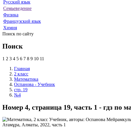
Русский язык
Семьеведение
Физика
Французский язык
Химия
Поиск по сайту
Поиск
1
2
3
4
5
6
7
8
9
10
11
Главная
2 класс
Математика
Оспанова - Учебник
стр. 19
№4
Номер 4, страница 19, часть 1 - гдз по