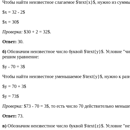
Чтобы найти неизвестное слагаемое $\text{x}$, нужно из суммы 
$x = 32 - 2$
$x = 30$
Проверка:
$30 + 2 = 32$.
Ответ:
30.
б)
Обозначим неизвестное число буквой $\text{y}$. Условие "чис
решим уравнение:
$y - 70 = 3$
Чтобы найти неизвестное уменьшаемое $\text{y}$, нужно к разн
$y = 70 + 3$
$y = 73$
Проверка:
$73 - 70 = 3$, то есть число 70 действительно меньше
Ответ:
73.
в)
Обозначим неизвестное число буквой $\text{z}$. Условие "не