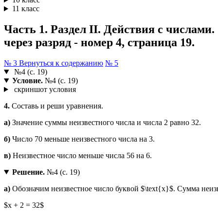
11 класс
Часть 1. Раздел II. Действия с числами.
через разряд - номер 4, страница 19.
№ 3
Вернуться к содержанию
№ 5
№4 (с. 19)
Условие.
№4 (с. 19)
скриншот условия
4.
Составь и реши уравнения.
а)
Значение суммы неизвестного числа и числа 2 равно 32.
б)
Число 70 меньше неизвестного числа на 3.
в)
Неизвестное число меньше числа 56 на 6.
Решение.
№4 (с. 19)
а)
Обозначим неизвестное число буквой $\text{x}$. Сумма неизв
$x + 2 = 32$