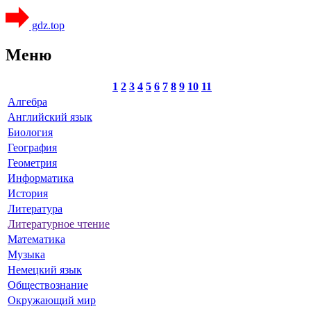
gdz.top
Меню
1
2
3
4
5
6
7
8
9
10
11
Алгебра
Английский язык
Биология
География
Геометрия
Информатика
История
Литература
Литературное чтение
Математика
Музыка
Немецкий язык
Обществознание
Окружающий мир