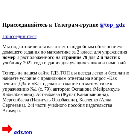
Присоединяйтесь к Телеграм-группе
@top_gdz
Присоединиться
Мы подготовили для вас ответ c подробным объяснением
домашего задания по математике за 2 класс, для упражнения
номер 1
расположенного на
странице 79
для
2-й части
к
учебнику 2022 года издания для учащихся школ и гимназий.
Теперь на нашем сайте ГДЗ.ТОП вы всегда легко и бесплатно
найдёте условие с правильным ответом на вопрос «Как
решить ДЗ» и «Как сделать» задание по математике к
упражнению №1 (с. 79), авторов: Оспанова (Мейрамкуль
Кабылбековна), Астамбаева (Жупат Канапьяновна),
Мергенбаева (Назигуль Оразбаевна), Козленко (Алла
Сергеевна), 2-й части учебного пособия издательства
Атамұра.
gdz.top