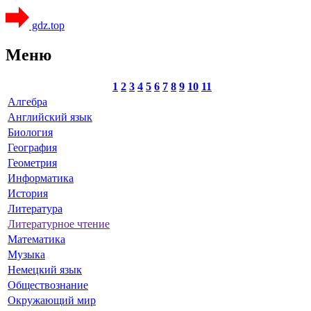
gdz.top
Меню
1
2
3
4
5
6
7
8
9
10
11
Алгебра
Английский язык
Биология
География
Геометрия
Информатика
История
Литература
Литературное чтение
Математика
Музыка
Немецкий язык
Обществознание
Окружающий мир