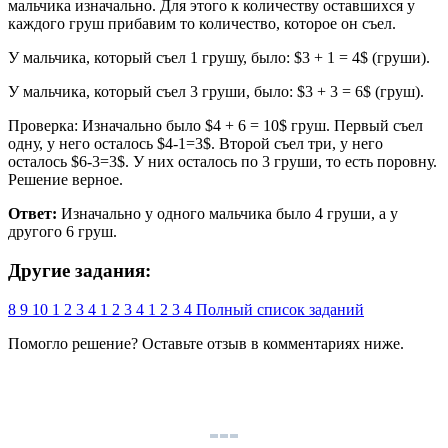
мальчика изначально. Для этого к количеству оставшихся у
каждого груш прибавим то количество, которое он съел.
У мальчика, который съел 1 грушу, было: $3 + 1 = 4$ (груши).
У мальчика, который съел 3 груши, было: $3 + 3 = 6$ (груш).
Проверка: Изначально было $4 + 6 = 10$ груш. Первый съел
одну, у него осталось $4-1=3$. Второй съел три, у него
осталось $6-3=3$. У них осталось по 3 груши, то есть поровну.
Решение верное.
Ответ:
Изначально у одного мальчика было 4 груши, а у
другого 6 груш.
Другие задания:
8
9
10
1
2
3
4
1
2
3
4
1
2
3
4
Полный список заданий
Помогло решение? Оставьте
отзыв
в комментариях ниже.