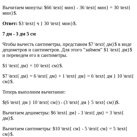
Вычитаем минуты: $66 \text{ мин} - 36 \text{ мин} = 30 \text{
мин}$.
Ответ:
$3 \text{ ч } 30 \text{ мин}$.
7 дм - 3 дм 5 см
Чтобы вычесть сантиметры, представим $7 \text{ дм}$ в виде
дециметров и сантиметров. Для этого "займем" $1 \text{ дм}$
и переведем его в сантиметры.
$1 \text{ дм} = 10 \text{ см}$.
$7 \text{ дм} = 6 \text{ дм} + 1 \text{ дм} = 6 \text{ дм } 10 \text{
см}$.
Теперь выполним вычитание:
$(6 \text{ дм } 10 \text{ см}) - (3 \text{ дм } 5 \text{ см})$.
Вычитаем дециметры: $6 \text{ дм} - 3 \text{ дм} = 3 \text{
дм}$.
Вычитаем сантиметры: $10 \text{ см} - 5 \text{ см} = 5 \text{
см}$.