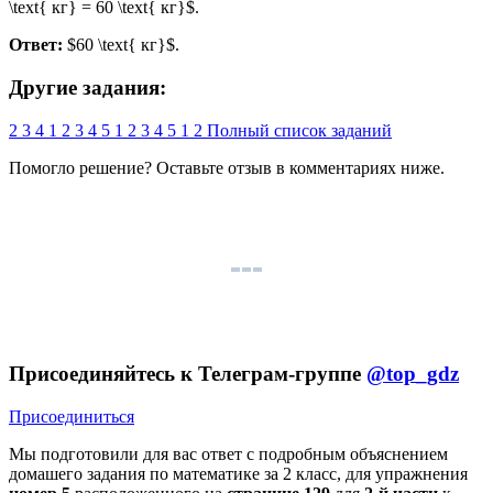
\text{ кг} = 60 \text{ кг}$.
Ответ:
$60 \text{ кг}$.
Другие задания:
2
3
4
1
2
3
4
5
1
2
3
4
5
1
2
Полный список заданий
Помогло решение? Оставьте
отзыв
в комментариях ниже.
Присоединяйтесь к Телеграм-группе
@top_gdz
Присоединиться
Мы подготовили для вас ответ c подробным объяснением
домашего задания по математике за 2 класс, для упражнения