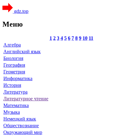
gdz.top
Меню
1
2
3
4
5
6
7
8
9
10
11
Алгебра
Английский язык
Биология
География
Геометрия
Информатика
История
Литература
Литературное чтение
Математика
Музыка
Немецкий язык
Обществознание
Окружающий мир