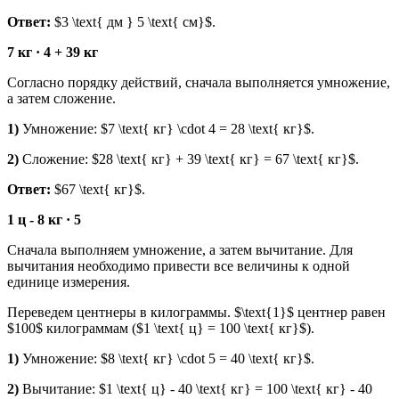
Ответ:
$3 \text{ дм } 5 \text{ см}$.
7 кг · 4 + 39 кг
Согласно порядку действий, сначала выполняется умножение,
а затем сложение.
1)
Умножение: $7 \text{ кг} \cdot 4 = 28 \text{ кг}$.
2)
Сложение: $28 \text{ кг} + 39 \text{ кг} = 67 \text{ кг}$.
Ответ:
$67 \text{ кг}$.
1 ц - 8 кг · 5
Сначала выполняем умножение, а затем вычитание. Для
вычитания необходимо привести все величины к одной
единице измерения.
Переведем центнеры в килограммы. $\text{1}$ центнер равен
$100$ килограммам ($1 \text{ ц} = 100 \text{ кг}$).
1)
Умножение: $8 \text{ кг} \cdot 5 = 40 \text{ кг}$.
2)
Вычитание: $1 \text{ ц} - 40 \text{ кг} = 100 \text{ кг} - 40