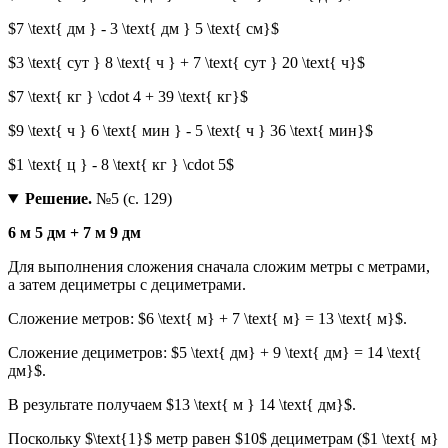
$7 \text{ дм } - 3 \text{ дм } 5 \text{ см}$
$3 \text{ сут } 8 \text{ ч } + 7 \text{ сут } 20 \text{ ч}$
$7 \text{ кг } \cdot 4 + 39 \text{ кг}$
$9 \text{ ч } 6 \text{ мин } - 5 \text{ ч } 36 \text{ мин}$
$1 \text{ ц } - 8 \text{ кг } \cdot 5$
Решение.
№5 (с. 129)
6 м 5 дм + 7 м 9 дм
Для выполнения сложения сначала сложим метры с метрами,
а затем дециметры с дециметрами.
Сложение метров: $6 \text{ м} + 7 \text{ м} = 13 \text{ м}$.
Сложение дециметров: $5 \text{ дм} + 9 \text{ дм} = 14 \text{
дм}$.
В результате получаем $13 \text{ м } 14 \text{ дм}$.
Поскольку $\text{1}$ метр равен $10$ дециметрам ($1 \text{ м}