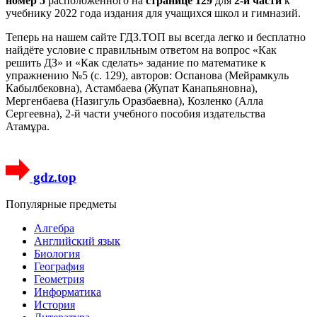
номер 5
расположенного на
странице 129
для
2-й части
к
учебнику 2022 года издания для учащихся школ и гимназий.
Теперь на нашем сайте ГДЗ.ТОП вы всегда легко и бесплатно
найдёте условие с правильным ответом на вопрос «Как
решить ДЗ» и «Как сделать» задание по математике к
упражнению №5 (с. 129), авторов: Оспанова (Мейрамкуль
Кабылбековна), Астамбаева (Жупат Канапьяновна),
Мергенбаева (Назигуль Оразбаевна), Козленко (Алла
Сергеевна), 2-й части учебного пособия издательства
Атамұра.
gdz.top
Популярные предметы
Алгебра
Английский язык
Биология
География
Геометрия
Информатика
История