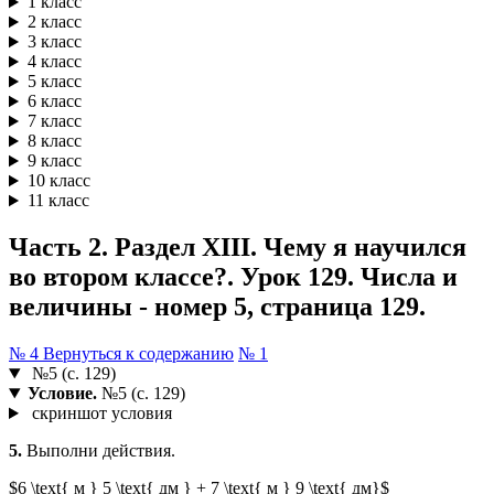
1 класс
2 класс
3 класс
4 класс
5 класс
6 класс
7 класс
8 класс
9 класс
10 класс
11 класс
Часть 2. Раздел XIII. Чему я научился
во втором классе?. Урок 129. Числа и
величины - номер 5, страница 129.
№ 4
Вернуться к содержанию
№ 1
№5 (с. 129)
Условие.
№5 (с. 129)
скриншот условия
5.
Выполни действия.
$6 \text{ м } 5 \text{ дм } + 7 \text{ м } 9 \text{ дм}$