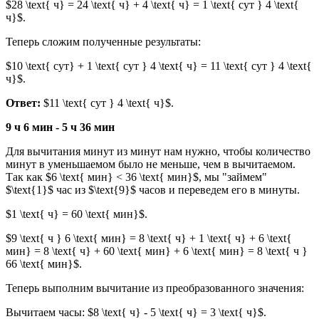
$28 \text{ ч} = 24 \text{ ч} + 4 \text{ ч} = 1 \text{ сут } 4 \text{
ч}$.
Теперь сложим полученные результаты:
$10 \text{ сут} + 1 \text{ сут } 4 \text{ ч} = 11 \text{ сут } 4 \text{
ч}$.
Ответ:
$11 \text{ сут } 4 \text{ ч}$.
9 ч 6 мин - 5 ч 36 мин
Для вычитания минут из минут нам нужно, чтобы количество
минут в уменьшаемом было не меньше, чем в вычитаемом.
Так как $6 \text{ мин} < 36 \text{ мин}$, мы "займем"
$\text{1}$ час из $\text{9}$ часов и переведем его в минуты.
$1 \text{ ч} = 60 \text{ мин}$.
$9 \text{ ч } 6 \text{ мин} = 8 \text{ ч} + 1 \text{ ч} + 6 \text{
мин} = 8 \text{ ч} + 60 \text{ мин} + 6 \text{ мин} = 8 \text{ ч }
66 \text{ мин}$.
Теперь выполним вычитание из преобразованного значения:
Вычитаем часы: $8 \text{ ч} - 5 \text{ ч} = 3 \text{ ч}$.