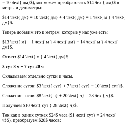
= 10 \text{ дм}$), мы можем преобразовать $14 \text{ дм}$ в
метры и дециметры:
$14 \text{ дм} = 10 \text{ дм} + 4 \text{ дм} = 1 \text{ м } 4 \text{
дм}$.
Теперь добавим это к метрам, которые у нас уже есть:
$13 \text{ м} + 1 \text{ м } 4 \text{ дм} = 14 \text{ м } 4 \text{
дм}$.
Ответ:
$14 \text{ м } 4 \text{ дм}$.
3 сут 8 ч + 7 сут 20 ч
Складываем отдельно сутки и часы.
Сложение суток: $3 \text{ сут} + 7 \text{ сут} = 10 \text{ сут}$.
Сложение часов: $8 \text{ ч} + 20 \text{ ч} = 28 \text{ ч}$.
Получаем $10 \text{ сут } 28 \text{ ч}$.
Так как в одних сутках $24$ часа ($1 \text{ сут} = 24 \text{
ч}$), преобразуем $28$ часов: