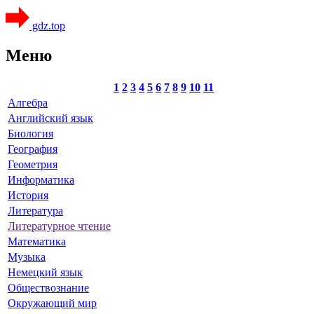
gdz.top
Меню
1
2
3
4
5
6
7
8
9
10
11
Алгебра
Английский язык
Биология
География
Геометрия
Информатика
История
Литература
Литературное чтение
Математика
Музыка
Немецкий язык
Обществознание
Окружающий мир