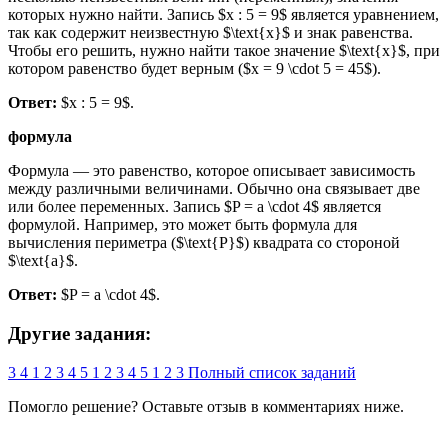
которых нужно найти. Запись $x : 5 = 9$ является уравнением,
так как содержит неизвестную $\text{x}$ и знак равенства.
Чтобы его решить, нужно найти такое значение $\text{x}$, при
котором равенство будет верным ($x = 9 \cdot 5 = 45$).
Ответ:
$x : 5 = 9$.
формула
Формула — это равенство, которое описывает зависимость
между различными величинами. Обычно она связывает две
или более переменных. Запись $P = a \cdot 4$ является
формулой. Например, это может быть формула для
вычисления периметра ($\text{P}$) квадрата со стороной
$\text{a}$.
Ответ:
$P = a \cdot 4$.
Другие задания:
3
4
1
2
3
4
5
1
2
3
4
5
1
2
3
Полный список заданий
Помогло решение? Оставьте
отзыв
в комментариях ниже.