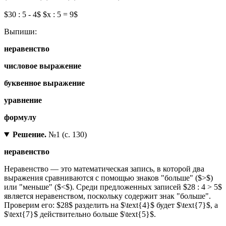
$30 : 5 - 4$ $x : 5 = 9$
Выпиши:
неравенство
числовое выражение
буквенное выражение
уравнение
формулу
Решение.
№1 (с. 130)
неравенство
Неравенство — это математическая запись, в которой два
выражения сравниваются с помощью знаков "больше" ($>$)
или "меньше" ($<$). Среди предложенных записей $28 : 4 > 5$
является неравенством, поскольку содержит знак "больше".
Проверим его: $28$ разделить на $\text{4}$ будет $\text{7}$, а
$\text{7}$ действительно больше $\text{5}$.