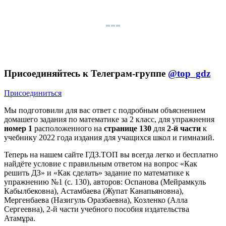
Присоединяйтесь к Телеграм-группе
@top_gdz
Присоединиться
Мы подготовили для вас ответ c подробным объяснением
домашего задания по математике за 2 класс, для упражнения
номер 1
расположенного на
странице 130
для
2-й части
к
учебнику 2022 года издания для учащихся школ и гимназий.
Теперь на нашем сайте ГДЗ.ТОП вы всегда легко и бесплатно
найдёте условие с правильным ответом на вопрос «Как
решить ДЗ» и «Как сделать» задание по математике к
упражнению №1 (с. 130), авторов: Оспанова (Мейрамкуль
Кабылбековна), Астамбаева (Жупат Канапьяновна),
Мергенбаева (Назигуль Оразбаевна), Козленко (Алла
Сергеевна), 2-й части учебного пособия издательства
Атамұра.