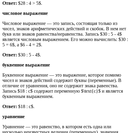
Ответ:
$28 : 4 > 5$.
числовое выражение
Числовое выражение — это запись, состоящая только из
чисел, знаков арифметических действий и скобок. В нем нет
букв или знаков равенства/неравенства. Запись $30 : 5 - 4$
является числовым выражением. Его можно вычислить: $30 :
5 = 6$, а $6 - 4 = 2$.
Ответ:
$30 : 5 - 4$.
буквенное выражение
Буквенное выражение — это выражение, которое помимо
чисел и знаков действий содержит буквы (переменные). В
отличие от уравнения, оно не содержит знака равенства.
Запись $18 : c$ содержит переменную $\text{c}$ и является
буквенным выражением.
Ответ:
$18 : c$.
уравнение
Уравнение — это равенство, в котором есть одна или
несколько неизвестных величин (переменных), значения