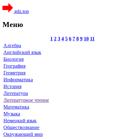
gdz.top
Меню
1
2
3
4
5
6
7
8
9
10
11
Алгебра
Английский язык
Биология
География
Геометрия
Информатика
История
Литература
Литературное чтение
Математика
Музыка
Немецкий язык
Обществознание
Окружающий мир