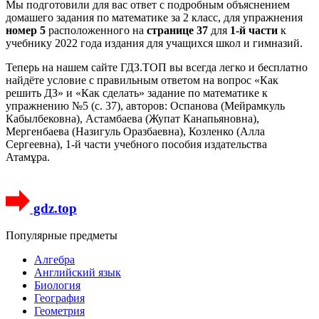
Мы подготовили для вас ответ c подробным объяснением
домашего задания по математике за 2 класс, для упражнения
номер 5
расположенного на
странице 37
для
1-й части
к
учебнику 2022 года издания для учащихся школ и гимназий.
Теперь на нашем сайте ГДЗ.ТОП вы всегда легко и бесплатно
найдёте условие с правильным ответом на вопрос «Как
решить ДЗ» и «Как сделать» задание по математике к
упражнению №5 (с. 37), авторов: Оспанова (Мейрамкуль
Кабылбековна), Астамбаева (Жупат Канапьяновна),
Мергенбаева (Назигуль Оразбаевна), Козленко (Алла
Сергеевна), 1-й части учебного пособия издательства
Атамұра.
gdz.top
Популярные предметы
Алгебра
Английский язык
Биология
География
Геометрия