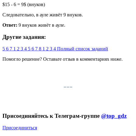
$15 - 6 = 9$ (внуков)
Следовательно, в ауле живёт 9 внуков.
Ответ:
9 внуков живёт в ауле.
Другие задания:
5
6
7
1
2
3
4
5
6
7
8
1
2
3
4
Полный список заданий
Помогло решение? Оставьте
отзыв
в комментариях ниже.
Присоединяйтесь к Телеграм-группе
@top_gdz
Присоединиться