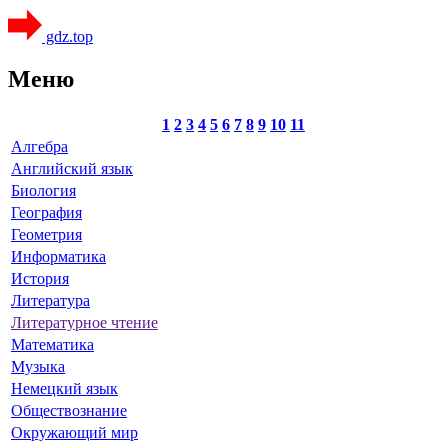
gdz.top
Меню
1
2
3
4
5
6
7
8
9
10
11
Алгебра
Английский язык
Биология
География
Геометрия
Информатика
История
Литература
Литературное чтение
Математика
Музыка
Немецкий язык
Обществознание
Окружающий мир