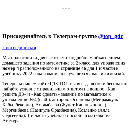
Присоединяйтесь к Телеграм-группе
@top_gdz
Присоединиться
Мы подготовили для вас ответ c подробным объяснением
домашего задания по математике за 2 класс, для упражнения
номер 4
расположенного на
странице 46
для
1-й части
к
учебнику 2022 года издания для учащихся школ и гимназий.
Теперь на нашем сайте ГДЗ.ТОП вы всегда легко и бесплатно
найдёте условие с правильным ответом на вопрос «Как
решить ДЗ» и «Как сделать» задание по математике к
упражнению №4 (с. 46), авторов: Оспанова (Мейрамкуль
Кабылбековна), Астамбаева (Жупат Канапьяновна),
Мергенбаева (Назигуль Оразбаевна), Козленко (Алла
Сергеевна), 1-й части учебного пособия издательства
Атамұра.