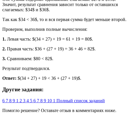
Значит, результат сравнения зависит только от оставшихся
слагаемых: $34$ и $36$.
Так как $34 < 36$, то и вся первая сумма будет меньше второй.
Проверим, выполнив полные вычисления:
1.
Левая часть: $(34 + 27) + 19 = 61 + 19 = 80$.
2.
Правая часть: $36 + (27 + 19) = 36 + 46 = 82$.
3.
Сравниваем: $80 < 82$.
Результат подтвердился.
Ответ:
$(34 + 27) + 19 < 36 + (27 + 19)$.
Другие задания:
6
7
8
9
1
2
3
4
5
6
7
8
9
10
1
Полный список заданий
Помогло решение? Оставьте
отзыв
в комментариях ниже.