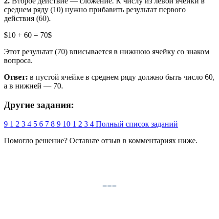
2.
Второе действие — сложение. К числу из левой ячейки в
среднем ряду (10) нужно прибавить результат первого
действия (60).
$10 + 60 = 70$
Этот результат (70) вписывается в нижнюю ячейку со знаком
вопроса.
Ответ:
в пустой ячейке в среднем ряду должно быть число 60,
а в нижней — 70.
Другие задания:
9
1
2
3
4
5
6
7
8
9
10
1
2
3
4
Полный список заданий
Помогло решение? Оставьте
отзыв
в комментариях ниже.