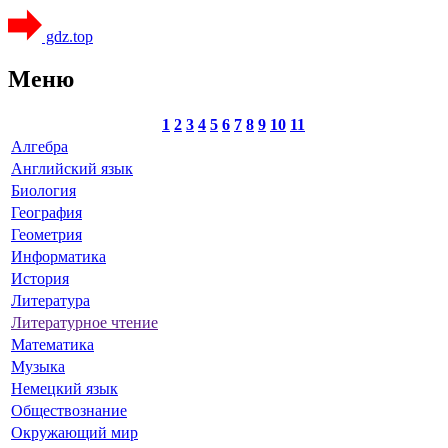
gdz.top
Меню
1
2
3
4
5
6
7
8
9
10
11
Алгебра
Английский язык
Биология
География
Геометрия
Информатика
История
Литература
Литературное чтение
Математика
Музыка
Немецкий язык
Обществознание
Окружающий мир