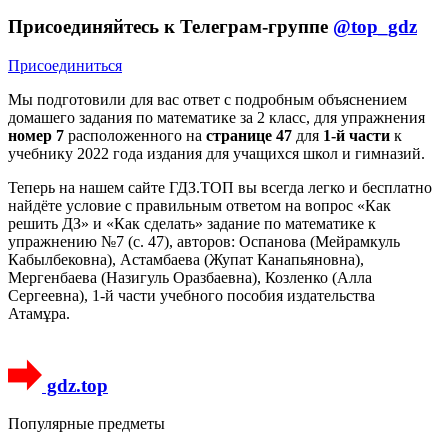
Присоединяйтесь к Телеграм-группе
@top_gdz
Присоединиться
Мы подготовили для вас ответ c подробным объяснением
домашего задания по математике за 2 класс, для упражнения
номер 7
расположенного на
странице 47
для
1-й части
к
учебнику 2022 года издания для учащихся школ и гимназий.
Теперь на нашем сайте ГДЗ.ТОП вы всегда легко и бесплатно
найдёте условие с правильным ответом на вопрос «Как
решить ДЗ» и «Как сделать» задание по математике к
упражнению №7 (с. 47), авторов: Оспанова (Мейрамкуль
Кабылбековна), Астамбаева (Жупат Канапьяновна),
Мергенбаева (Назигуль Оразбаевна), Козленко (Алла
Сергеевна), 1-й части учебного пособия издательства
Атамұра.
gdz.top
Популярные предметы