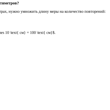
нтиметров?
етрах, нужно умножить длину меры на количество повторений:
s 10 \text{ см} = 100 \text{ см}$.