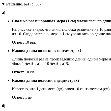
Решение.
№1 (с. 58)
а)
Сколько раз выбранная мера (1 см) уложилась по дли
На рисунке видно, что синяя полоска разделена на 10 рав
их 10. Следовательно, мера в 1 см уложилась по длине пол
Ответ:
10 раз.
Какова длина полоски в сантиметрах?
Длина полоски равна произведению длины одной меры на к
\times 1 \text{ см} = 10 \text{ см}$.
Ответ:
10 см.
Какова длина полоски в дециметрах?
Известно, что 1 дециметр (дм) равен 10 сантиметрам (см). 
Ответ:
1 дм.
б)