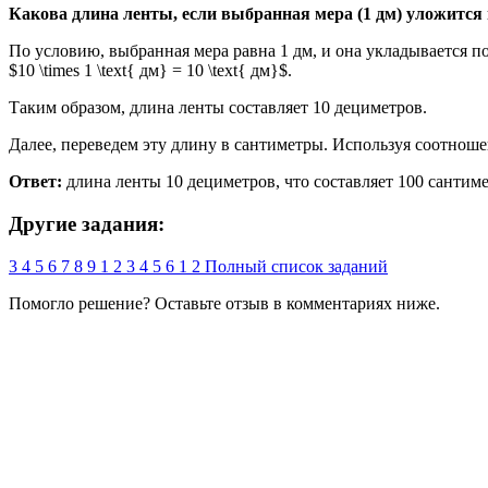
Какова длина ленты, если выбранная мера (1 дм) уложится 
По условию, выбранная мера равна 1 дм, и она укладывается 
$10 \times 1 \text{ дм} = 10 \text{ дм}$.
Таким образом, длина ленты составляет 10 дециметров.
Далее, переведем эту длину в сантиметры. Используя соотношение $
Ответ:
длина ленты 10 дециметров, что составляет 100 сантиме
Другие задания:
3
4
5
6
7
8
9
1
2
3
4
5
6
1
2
Полный список заданий
Помогло решение? Оставьте
отзыв
в комментариях ниже.