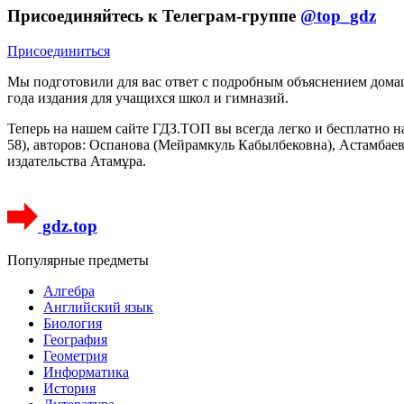
Присоединяйтесь к Телеграм-группе
@top_gdz
Присоединиться
Мы подготовили для вас ответ c подробным объяснением домаш
года издания для учащихся школ и гимназий.
Теперь на нашем сайте ГДЗ.ТОП вы всегда легко и бесплатно н
58), авторов: Оспанова (Мейрамкуль Кабылбековна), Астамбаев
издательства Атамұра.
gdz.top
Популярные предметы
Алгебра
Английский язык
Биология
География
Геометрия
Информатика
История