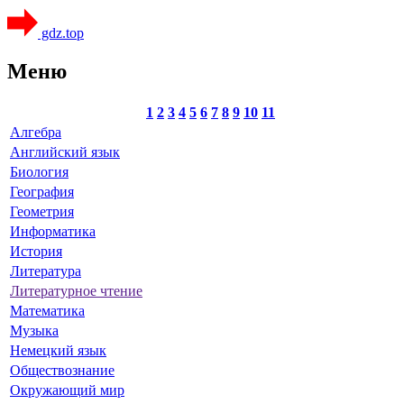
gdz.top
Меню
1
2
3
4
5
6
7
8
9
10
11
Алгебра
Английский язык
Биология
География
Геометрия
Информатика
История
Литература
Литературное чтение
Математика
Музыка
Немецкий язык
Обществознание
Окружающий мир