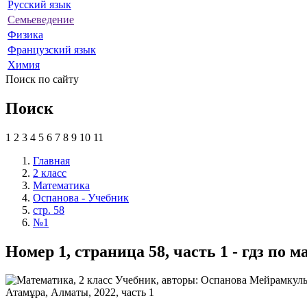
Русский язык
Семьеведение
Физика
Французский язык
Химия
Поиск по сайту
Поиск
1
2
3
4
5
6
7
8
9
10
11
Главная
2 класс
Математика
Оспанова - Учебник
стр. 58
№1
Номер 1, страница 58, часть 1 - гдз по