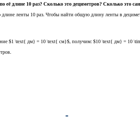
по её длине 10 раз? Сколько это дециметров? Сколько это са
по длине ленты 10 раз. Чтобы найти общую длину ленты в децим
1 \text{ дм} = 10 \text{ см}$, получим: $10 \text{ дм} = 10 \time
тров.