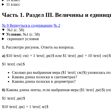
11 класс
Часть 1. Раздел III. Величины и единиц
№ 9
Вернуться к содержанию
№ 2
№1 (с. 58)
Условие.
№1 (с. 58)
скриншот условия
1.
Рассмотри рисунок. Ответь на вопросы.
а)
$10 \text{ см} = 1 \text{ дм}$ или $1 \text{ дм} = 10 \text{ см}$
$1 \text{ см}$
Сколько раз выбранная мера ($1 \text{ см}$) уложилась п
Какова длина полоски в сантиметрах?
Какова длина полоски в дециметрах?
б)
Какова длина ленты, если выбранная мера ($1 \text{ дм}$) ул
$1 \text{ дм}$
$10 \text{ дм} = 1 \text{ м}$