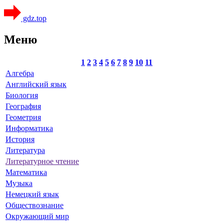
gdz.top
Меню
1
2
3
4
5
6
7
8
9
10
11
Алгебра
Английский язык
Биология
География
Геометрия
Информатика
История
Литература
Литературное чтение
Математика
Музыка
Немецкий язык
Обществознание
Окружающий мир