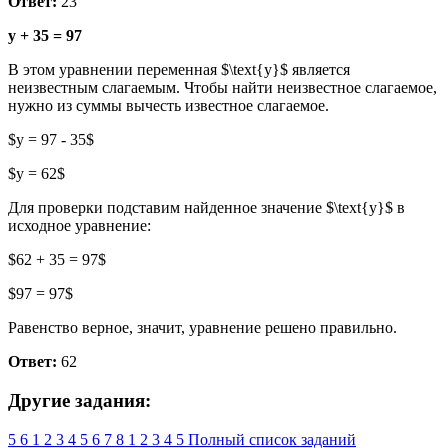
Ответ:
23
y + 35 = 97
В этом уравнении переменная $\text{y}$ является
неизвестным слагаемым. Чтобы найти неизвестное слагаемое,
нужно из суммы вычесть известное слагаемое.
$y = 97 - 35$
$y = 62$
Для проверки подставим найденное значение $\text{y}$ в
исходное уравнение:
$62 + 35 = 97$
$97 = 97$
Равенство верное, значит, уравнение решено правильно.
Ответ:
62
Другие задания:
5
6
1
2
3
4
5
6
7
8
1
2
3
4
5
Полный список заданий