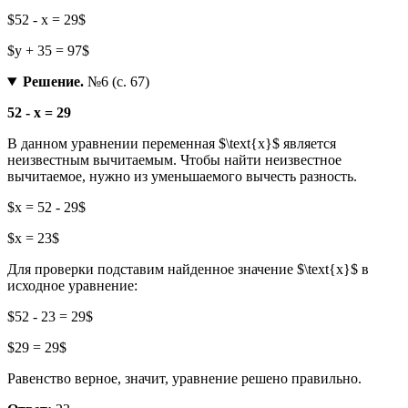
$52 - x = 29$
$y + 35 = 97$
Решение.
№6 (с. 67)
52 - x = 29
В данном уравнении переменная $\text{x}$ является
неизвестным вычитаемым. Чтобы найти неизвестное
вычитаемое, нужно из уменьшаемого вычесть разность.
$x = 52 - 29$
$x = 23$
Для проверки подставим найденное значение $\text{x}$ в
исходное уравнение:
$52 - 23 = 29$
$29 = 29$
Равенство верное, значит, уравнение решено правильно.