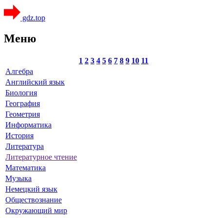
gdz.top
Меню
1
2
3
4
5
6
7
8
9
10
11
Алгебра
Английский язык
Биология
География
Геометрия
Информатика
История
Литература
Литературное чтение
Математика
Музыка
Немецкий язык
Обществознание
Окружающий мир